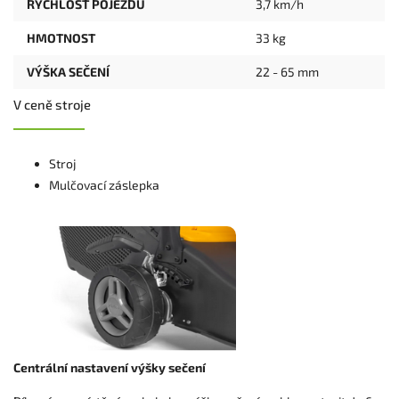
RYCHLOST POJEZDU
3,7 km/h
HMOTNOST
33 kg
VÝŠKA SEČENÍ
22 - 65 mm
V ceně stroje
Stroj
Mulčovací záslepka
Centrální nastavení výšky sečení