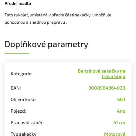
Přední madlo
Tato rukojeť, umístěná v přední části sekačky, umožňuje
pohodlnou a snadnou přepravu .
Doplňkové parametry
Benzínové sekačky na
Kategorie
:
trávu Stiga
EAN
:
8008984864023
Objem koše
:
60 l
Pojezd
:
Ano
Pracovní záběr
:
51 cm
Typ sekačky
:
Motorová