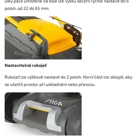
Díky páce umístěné na kole lze výšku sečení rychle nastavit do 6
poloh, od 22 do 65 mm.
Nastavitelná rukojeť
Rukojeť lze výškově nastavit do 2 poloh. Horní část lze sklopit, aby
se ušetřil prostor při uskladnění nebo převozu.