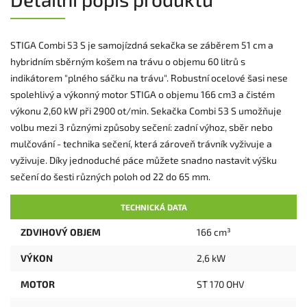
STIGA Combi 53 S je samojízdná sekačka se záběrem 51 cm a
hybridním sběrným košem na trávu o objemu 60 litrů s
indikátorem "plného sáčku na trávu". Robustní ocelové šasi nese
spolehlivý a výkonný motor STIGA o objemu 166 cm3 a čistém
výkonu 2,60 kW při 2900 ot/min. Sekačka Combi 53 S umožňuje
volbu mezi 3 různými způsoby sečení: zadní výhoz, sběr nebo
mulčování - technika sečení, která zároveň trávník vyživuje a
vyživuje. Díky jednoduché páce můžete snadno nastavit výšku
sečení do šesti různých poloh od 22 do 65 mm.
TECHNICKÁ DATA
ZDVIHOVÝ OBJEM
166 cm³
VÝKON
2,6 kW
MOTOR
ST 170 OHV