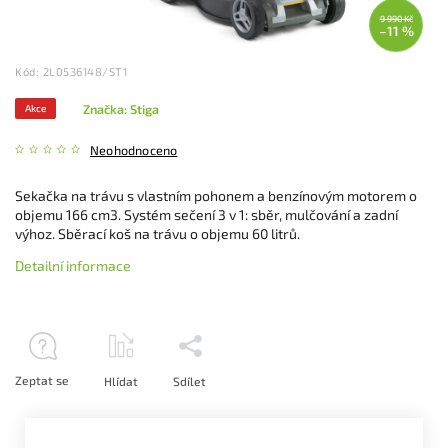
9 990 Kč
–11 %
Kód:
2L0536148/ST1
Značka:
Stiga
Akce
Neohodnoceno
Sekačka na trávu s vlastním pohonem a benzínovým motorem o
objemu 166 cm3. Systém sečení 3 v 1: sběr, mulčování a zadní
výhoz. Sběrací koš na trávu o objemu 60 litrů.
Detailní informace
Zeptat se
Hlídat
Sdílet