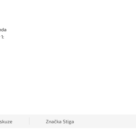
nda
1:
iskuze
Značka
Stiga