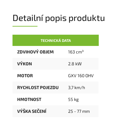
Detailní popis produktu
TECHNICKÁ DATA
ZDVIHOVÝ OBJEM
163 cm³
VÝKON
2.8 kW
MOTOR
GXV 160 OHV
RYCHLOST POJEZDU
3,7 km/h
HMOTNOST
55 kg
VÝŠKA SEČENÍ
25 - 77 mm