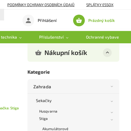
PODMÍNKY OCHRANY OSOBNÍCH ÚDAJŮ
SPLÁTKY ESSOX
Prázdný košík
Přihlášení
Nákupní
košík
 technika
Příslušenství
Ochranné vybavení
Nákupní košík
Kategorie
Zahrada
Sekačky
načka:
Stiga
Husqvarna
Stiga
Akumulátorové