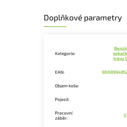
Doplňkové parametry
Benzí
Kategorie
:
sekačk
trávu 
EAN
:
800898485
Objem koše
:
Pojezd
:
Pracovní
5
záběr
: