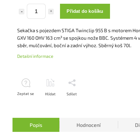
Přidat do košíku
Sekačka s pojezdem STIGA Twinclip 955 B s motorem Ho
GXV 160 OHV 163 cm³ se spojkou nože BBC. Systémem 4 v 
sběr, mulčování, boční a zadní výhoz. Sběrný koš 70l.
Detailní informace
Zeptat se
Hlídat
Sdílet
Popis
Hodnocení
D