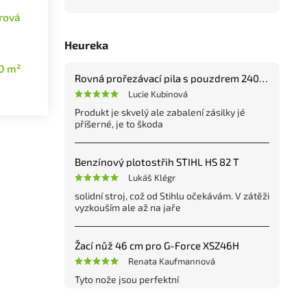
rová
Heureka
0 m²
Rovná prořezávací pila s pouzdrem 240 mm
Lucie Kubinová
Produkt je skvelý ale zabalení zásilky jé
příšerné, je to škoda
Benzínový plotostřih STIHL HS 82 T
Lukáš Klégr
solidní stroj, což od Stihlu očekávám. V zátěži
vyzkouším ale až na jaře
Žací nůž 46 cm pro G-Force XSZ46H
Renata Kaufmannová
Tyto nože jsou perfektní