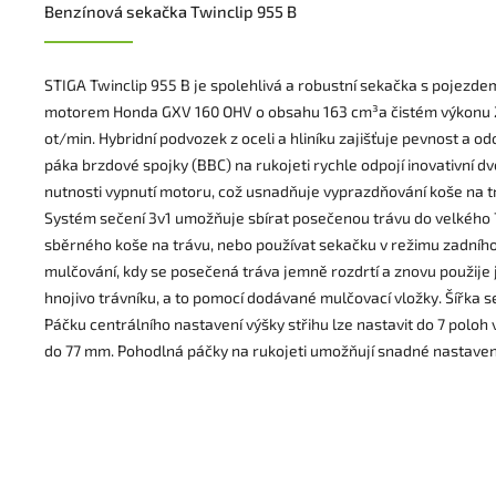
Benzínová sekačka Twinclip 955 B
STIGA Twinclip 955 B je spolehlivá a robustní sekačka s pojezd
motorem Honda GXV 160 OHV o obsahu 163 cm³a čistém výkonu 
ot/min. Hybridní podvozek z oceli a hliníku zajišťuje pevnost a od
páka brzdové spojky (BBC) na rukojeti rychle odpojí inovativní d
nutnosti vypnutí motoru, což usnadňuje vyprazdňování koše na t
Systém sečení 3v1 umožňuje sbírat posečenou trávu do velkého 
sběrného koše na trávu, nebo používat sekačku v režimu zadního
mulčování, kdy se posečená tráva jemně rozdrtí a znovu použije 
hnojivo trávníku, a to pomocí dodávané mulčovací vložky. Šířka se
Páčku centrálního nastavení výšky střihu lze nastavit do 7 poloh
do 77 mm. Pohodlná páčky na rukojeti umožňují snadné nastavení