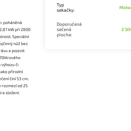
Typ
Moto
sekačky
:
em, poháněná
Doporučená
sečená
2 50
2,87 kW při 2800
plocha
:
olnost. Speciální
vojčinný nůž bez
rávu a pojezd.
70litrového
 výhozu či
jako přírodní
čení činí 53 cm.
 v rozmezí od 25
 a složení.