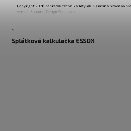
Copyright 2026
Zahradní technika Jetýlek
. Všechna práva vyhr
Vytvořil
Shoptet
| Design
Shoptak.cz
×
Splátková kalkulačka ESSOX