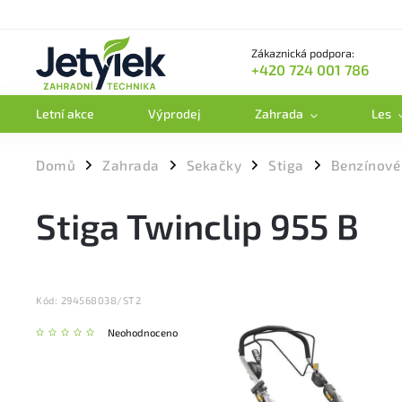
Zákaznická podpora:
+420 724 001 786
Letní akce
Výprodej
Zahrada
Les
Domů
Zahrada
Sekačky
Stiga
Benzínové
/
/
/
/
Stiga Twinclip 955 B
Kód:
294568038/ST2
Neohodnoceno