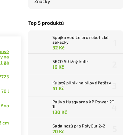
Značky
Top 5 produktů
Spojka vodiče pro robotické
sekačky
32 Kč
nové
y na
SECO Střižný kolík
Stiga
16 Kč
2723
Kulatý pilník na pilové řetězy
41 Kč
70 l
Palivo Husqvarna XP Power 2T
Ano
1L
130 Kč
3 cm
Sada nožů pro PolyCut 2-2
70 Kč