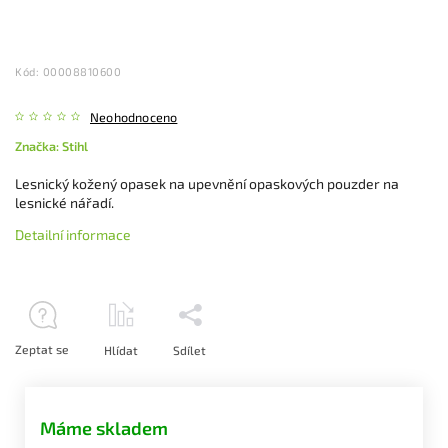
Kód:
00008810600
Neohodnoceno
Značka:
Stihl
Lesnický kožený opasek na upevnění opaskových pouzder na
lesnické nářadí.
Detailní informace
Zeptat se
Hlídat
Sdílet
Máme skladem