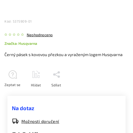
Kód:
5375909-01
Neohodnoceno
Značka:
Husqvarna
Černý pásek s kovovou přezkou a vyraženým logem Husqvarna
Zeptat se
Hlídat
Sdílet
Na dotaz
Možnosti doručení