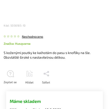
Kód:
5056185-10
Neohodnoceno
Značka:
Husqvarna
S koženými poutky ke kalhotám do pasu s knoflíky na šle.
Obzvláště široké s nastavitelnou délkou.
Zeptat se
Hlídat
Sdílet
Máme skladem