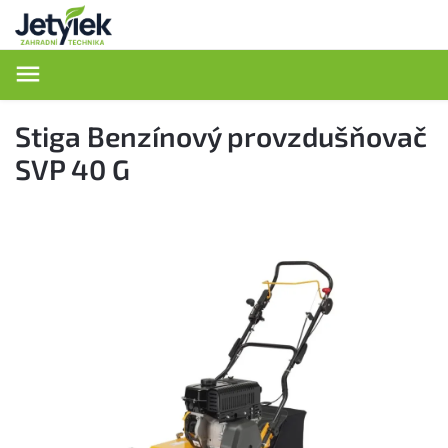
Hledat
Stiga Benzínový provzdušňovač
SVP 40 G