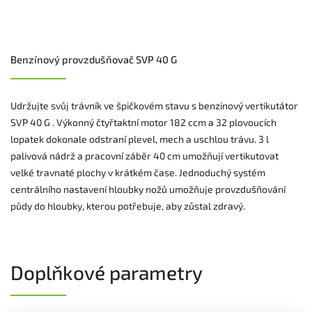
Benzínový provzdušňovač SVP 40 G
Udržujte svůj trávník ve špičkovém stavu s benzinový vertikutátor
SVP 40 G . Výkonný čtyřtaktní motor 182 ccm a 32 plovoucích
lopatek dokonale odstraní plevel, mech a uschlou trávu. 3 l
palivová nádrž a pracovní záběr 40 cm umožňují vertikutovat
velké travnaté plochy v krátkém čase. Jednoduchý systém
centrálního nastavení hloubky nožů umožňuje provzdušňování
půdy do hloubky, kterou potřebuje, aby zůstal zdravý.
Doplňkové parametry