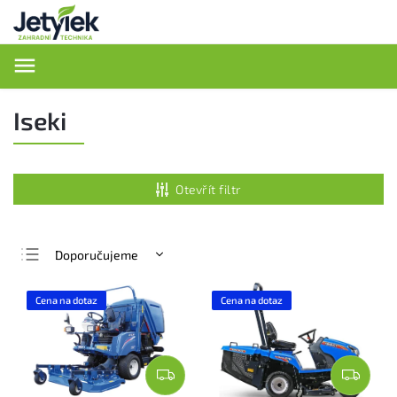
Hledat
Iseki
Otevřít filtr
Doporučujeme
Nejlevnější
Cena na dotaz
Cena na dotaz
Nejdražší
Nejprodávanější
Abecedně