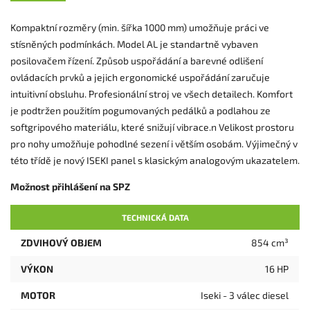
Kompaktní rozměry (min. šířka 1000 mm) umožňuje práci ve
stísněných podmínkách. Model AL je standartně vybaven
posilovačem řízení. Způsob uspořádání a barevné odlišení
ovládacích prvků a jejich ergonomické uspořádání zaručuje
intuitivní obsluhu. Profesionální stroj ve všech detailech. Komfort
je podtržen použitím pogumovaných pedálků a podlahou ze
softgripového materiálu, které snižují vibrace.n Velikost prostoru
pro nohy umožňuje pohodlné sezení i větším osobám. Výjimečný v
této třídě je nový ISEKI panel s klasickým analogovým ukazatelem.
Možnost přihlášení na SPZ
TECHNICKÁ DATA
ZDVIHOVÝ OBJEM
854 cm³
VÝKON
16 HP
MOTOR
Iseki - 3 válec diesel