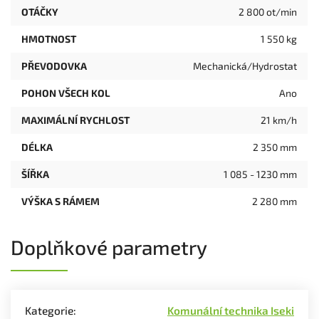
OTÁČKY
2 800 ot/min
HMOTNOST
1 550 kg
PŘEVODOVKA
Mechanická/Hydrostat
POHON VŠECH KOL
Ano
MAXIMÁLNÍ RYCHLOST
21 km/h
DÉLKA
2 350 mm
ŠÍŘKA
1 085 - 1230 mm
VÝŠKA S RÁMEM
2 280 mm
Doplňkové parametry
Kategorie
:
Komunální technika Iseki