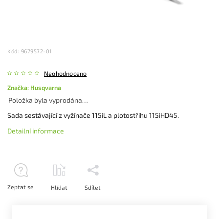
Kód:
9679572-01
Neohodnoceno
Značka:
Husqvarna
Položka byla vyprodána…
Sada sestávající z vyžínače 115iL a plotostřihu 115iHD45.
Detailní informace
Zeptat se
Hlídat
Sdílet