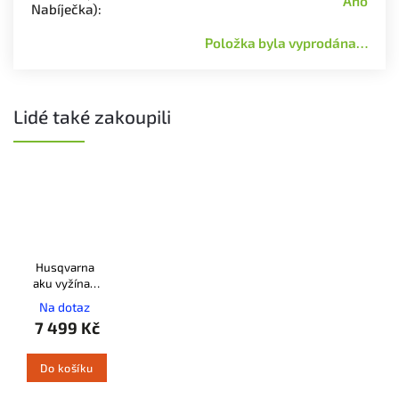
Ano
Nabíječka)
:
Položka byla vyprodána…
Lidé také zakoupili
Husqvarna
aku vyžínač
115iL SET
Na dotaz
7 499 Kč
Do košíku