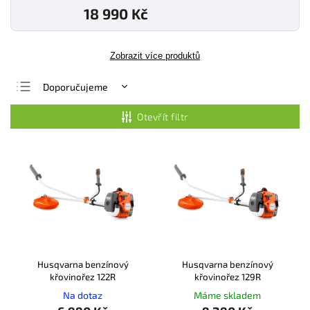
18 990 Kč
Zobrazit více produktů
Doporučujeme
Nejlevnější
Otevřít filtr
Nejdražší
Nejprodávanější
Abecedně
Husqvarna benzínový
Husqvarna benzínový
křovinořez 122R
křovinořez 129R
Na dotaz
Máme skladem