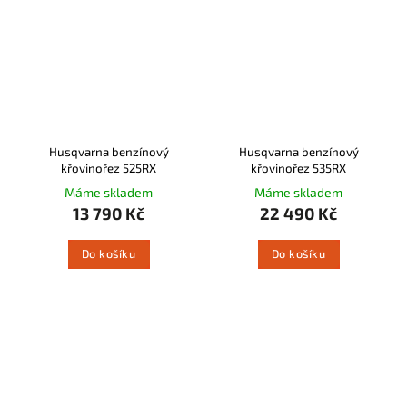
Husqvarna benzínový
Husqvarna benzínový
křovinořez 525RX
křovinořez 535RX
Máme skladem
Máme skladem
13 790 Kč
22 490 Kč
Do košíku
Do košíku