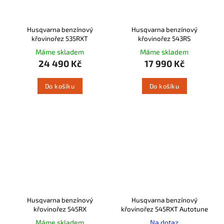
Husqvarna benzínový
Husqvarna benzínový
křovinořez 535RXT
křovinořez 543RS
Máme skladem
Máme skladem
24 490 Kč
17 990 Kč
Do košíku
Do košíku
Husqvarna benzínový
Husqvarna benzínový
křovinořez 545RX
křovinořez 545RXT Autotune
Máme skladem
Na dotaz