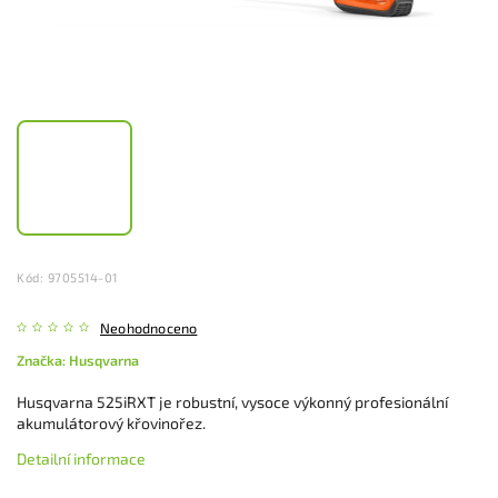
Kód:
9705514-01
Neohodnoceno
Značka:
Husqvarna
Husqvarna 525iRXT je robustní, vysoce výkonný profesionální
akumulátorový křovinořez.
Detailní informace