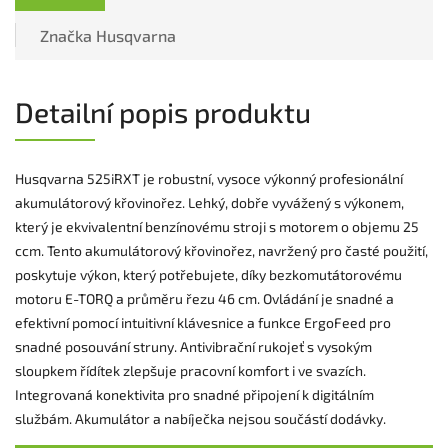
Značka
Husqvarna
Detailní popis produktu
Husqvarna 525iRXT je robustní, vysoce výkonný profesionální
akumulátorový křovinořez. Lehký, dobře vyvážený s výkonem,
který je ekvivalentní benzínovému stroji s motorem o objemu 25
ccm. Tento akumulátorový křovinořez, navržený pro časté použití,
poskytuje výkon, který potřebujete, díky bezkomutátorovému
motoru E-TORQ a průměru řezu 46 cm. Ovládání je snadné a
efektivní pomocí intuitivní klávesnice a funkce ErgoFeed pro
snadné posouvání struny. Antivibrační rukojeť s vysokým
sloupkem řídítek zlepšuje pracovní komfort i ve svazích.
Integrovaná konektivita pro snadné připojení k digitálním
službám. Akumulátor a nabíječka nejsou součástí dodávky.