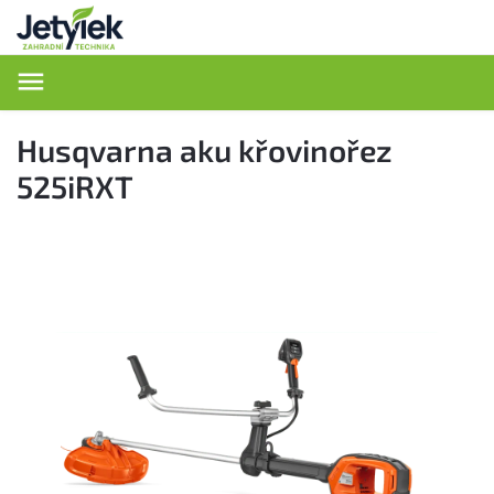
Hledat
Husqvarna aku křovinořez
525iRXT