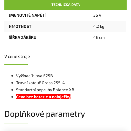
TECHNICKÁ DATA
JMENOVITÉ NAPĚTÍ
36 V
HMOTNOST
4,2 kg
ŠÍŘKA ZÁBĚRU
46 cm
V ceně stroje
Vyžínací hlava E25B
Travní kotouč Grass 255-4
Standartní popruhy Balance XB
Cena bez baterie a nabíječky
Doplňkové parametry