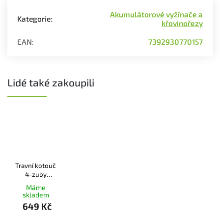
Akumulátorové vyžínače a
Kategorie
:
křovinořezy
EAN
:
7392930770157
Lidé také zakoupili
Travní kotouč
4-zuby
255mm
Máme
skladem
649 Kč