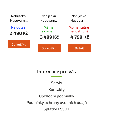
Nabíječka
Nabíječka
Nabíječka
Husqvarna
Husqvarna
Husqvarna
QC250
QC330
QC500
Na dotaz
Máme
Momentálně
skladem
nedostupné
2 490 Kč
3 499 Kč
4 799 Kč
Do košíku
Do košíku
Detail
Informace pro vás
Servis
Kontakty
Obchodní podmínky
Podmínky ochrany osobních údajů
Splátky ESSOX