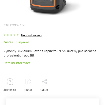
Kód:
9706077-01
Neohodnoceno
Značka:
Husqvarna
Výkonný 36V akumulátor s kapacitou 9 Ah, určený pro náročné
profesionální použití.
Detailní informace
Zeptat se
Hlídat
Sdílet