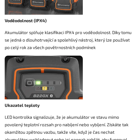
Voděodolnost (IPX4)
Akumulátor splňuje klasifikaci IPX4 pro voděodolnost. Díky tomu
se jedná o dlouhotrvající a spolehlivý nástroj, který lze používat
po celý rok za všech povětrnostních podmínek
Ukazatel teploty
LED kontrolka signalizuje, že je akumulátor ve stavu mimo
povolený teplotní rozsah pro nabíjení nebo vybíjení. Získáte tak
okamžitou zpětnou vazbu, takže víte, když je čas nechat
akumulátor vychladnout nebo jej naopak zahřát, aby fungoval