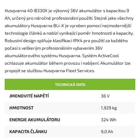
Husqvarna 40-B330X je výkonný 36V akumulátor s kapacitou 9
Ah, určený pro náročné profesionální použití. Stejně jako všechny
akumulátory Husqvarna BLi-X je vyroben pomocí nejmodernější
technologie článků a nabízí vynikající poměr hmotnosti a kapacity.
Robustní design splňuje klasifikaci IPX4 pro použití za každého
počasí s veškerým profesionálním vybavením 36V
akumulátorového systému Husqvarna. Systém ActiveCool
ochlazuje akumulátor během provozu i nabíjení. Akumulátor lze
propojit se službou Husqvarna Fleet Services.
TECHNICKÁ DATA
JMENOVITÉ NAPĚTÍ
36 V
HMOTNOST
1,929 kg
ENERGIE AKUMULÁTORU
324 Wh
KAPACITA ČLÁNKU
9,0 Ah