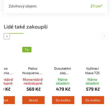
Zdvihový objem
:
27 cm³
Lidé také zakoupili
Previous
Next
Tip
Palivo
Palivo
Dvoutaktní
Vyžínací
varna XP
Husqvarna XP
olej
hlava T25
er 2T 1L
Power 2T 5L
Husqvarna
entálně
Momentálně
Máme
Máme
LS+ 2T 1l
ostupné
nedostupné
skladem
skladem
30 Kč
569 Kč
479 Kč
579 Kč
Detail
Detail
Do košíku
Do košíku