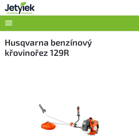
Hledat
Husqvarna benzínový
křovinořez 129R