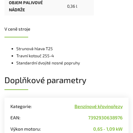
OBJEM PALIVOVÉ
0,36 l
NÁDRŽE
V ceně stroje
Strunová hlava T25
Travní kotouč 255-4
Standardní dvojité nosné popruhy
Doplňkové parametry
Kategorie
:
Benzínové křovinořezy
EAN
:
7392930638976
Výkon motoru
:
0,65 - 1,09 kW