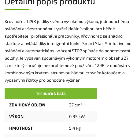
Detailní popis produktu
Křovinořez 129R je díky svému vysokému výkonu, jednoduchému
ovládání a všestrannému využití ideální volbou pro běžné
spotřebitele i profesionální pracovníky. Křovinořez se snadno
startuje a ovládá díky inteligentní funkci Smart Start®, intuitivnímu
ovládání a automatickému vrácení STOP spínače do pohotovostní
polohy. Je vybaven spolehlivým výkonným motorem o obsahu 27
ccm, který zaručuje bezproblémové používání. 129R je dodáván s
kombinovaným krytem, strunovou hlavou, travním kotoučem a
vyosenými řídítky pro pohodlné vyžínání.
TECHNICKÁ DATA
ZDVIHOVÝ OBJEM
27 cm³
VÝKON
0,85 kW
HMOTNOST
5,4 kg