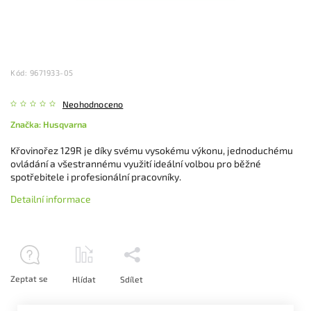
Kód:
9671933-05
Neohodnoceno
Značka:
Husqvarna
Křovinořez 129R je díky svému vysokému výkonu, jednoduchému
ovládání a všestrannému využití ideální volbou pro běžné
spotřebitele i profesionální pracovníky.
Detailní informace
Zeptat se
Hlídat
Sdílet