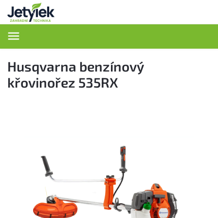
Hledat
Husqvarna benzínový
křovinořez 535RX