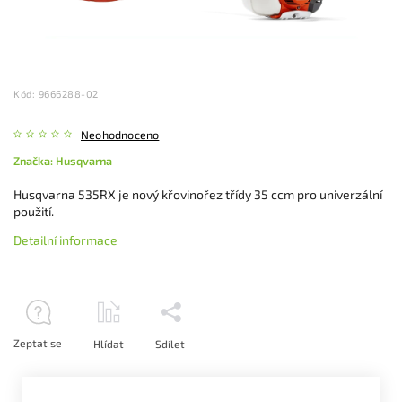
Kód:
9666288-02
Neohodnoceno
Značka:
Husqvarna
Husqvarna 535RX je nový křovinořez třídy 35 ccm pro univerzální
použití.
Detailní informace
Zeptat se
Hlídat
Sdílet