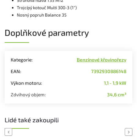
Strunová hlava T35 M12
Trojcípý kotouč Multi 300-3 (1")
Nosný popruh Balance 35
Doplňkové parametry
Kategorie
:
Benzínové křovinořezy
EAN
:
7392930886148
Výkon motoru
:
1,1 - 1,9 kW
Zdvihový objem
:
34,6 cm³
Lidé také zakoupili
Previous
Next