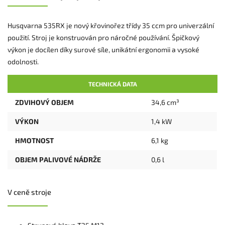
Husqvarna 535RX je nový křovinořez třídy 35 ccm pro univerzální
použití. Stroj je konstruován pro náročné používání. Špičkový
výkon je docílen díky surové síle, unikátní ergonomii a vysoké
odolnosti.
TECHNICKÁ DATA
ZDVIHOVÝ OBJEM
34,6 cm³
VÝKON
1,4 kW
HMOTNOST
6,1 kg
OBJEM PALIVOVÉ NÁDRŽE
0,6 l
V ceně stroje