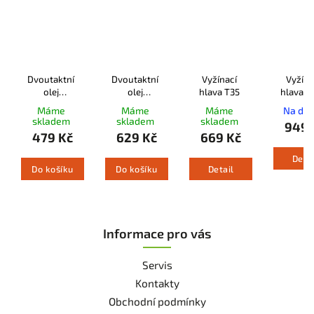
Dvoutaktní
Dvoutaktní
Vyžínací
Vyžína
olej
olej
hlava T35
hlava T
Husqvarna
Husqvarna
Máme
Máme
Máme
Na dot
LS+ 2T 1l
XP® Synthetic
skladem
skladem
skladem
949 
2T 1l
479 Kč
629 Kč
669 Kč
Detai
Do košíku
Do košíku
Detail
Informace pro vás
Servis
Kontakty
Obchodní podmínky