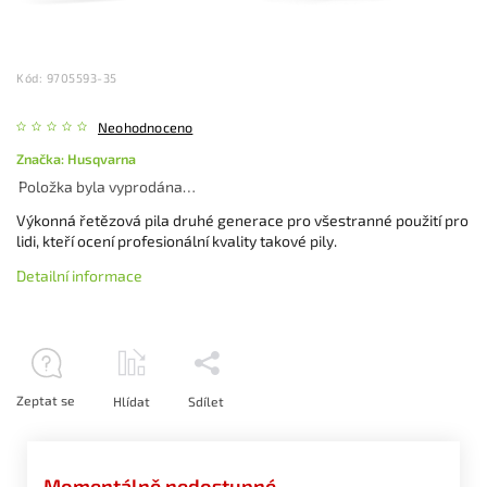
Kód:
9705593-35
Neohodnoceno
Značka:
Husqvarna
Položka byla vyprodána…
Výkonná řetězová pila druhé generace pro všestranné použití pro
lidi, kteří ocení profesionální kvality takové pily.
Detailní informace
Zeptat se
Hlídat
Sdílet
Momentálně nedostupné