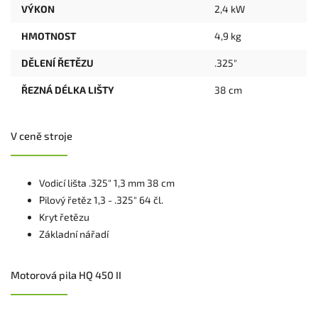
VÝKON
2,4 kW
HMOTNOST
4,9 kg
DĚLENÍ ŘETĚZU
.325"
ŘEZNÁ DÉLKA LIŠTY
38 cm
V ceně stroje
Vodicí lišta .325" 1,3 mm 38 cm
Pilový řetěz 1,3 - .325" 64 čl.
Kryt řetězu
Základní nářadí
Motorová pila HQ 450 II