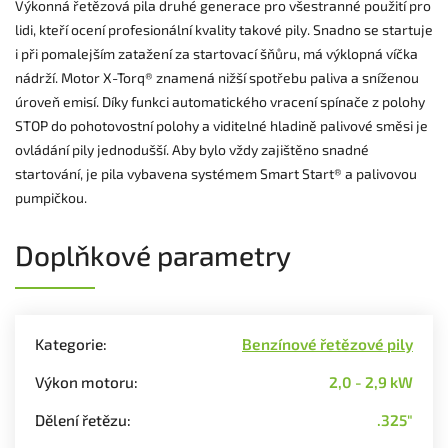
Výkonná řetězová pila druhé generace pro všestranné použití pro
lidi, kteří ocení profesionální kvality takové pily. Snadno se startuje
i při pomalejším zatažení za startovací šňůru, má výklopná víčka
nádrží. Motor X-Torq® znamená nižší spotřebu paliva a sníženou
úroveň emisí. Díky funkci automatického vracení spínače z polohy
STOP do pohotovostní polohy a viditelné hladině palivové směsi je
ovládání pily jednodušší. Aby bylo vždy zajištěno snadné
startování, je pila vybavena systémem Smart Start® a palivovou
pumpičkou.
Doplňkové parametry
Kategorie
:
Benzínové řetězové pily
Výkon motoru
:
2,0 - 2,9 kW
Dělení řetězu
:
.325"