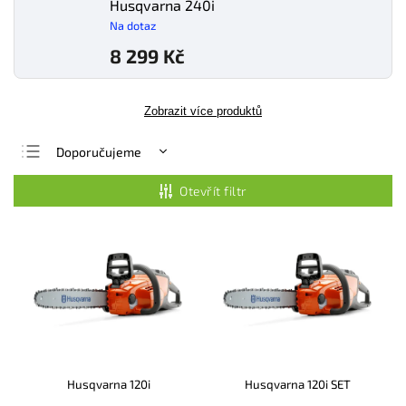
Husqvarna 240i
Na dotaz
8 299 Kč
Zobrazit více produktů
Doporučujeme
Nejlevnější
Otevřít filtr
Nejdražší
Nejprodávanější
Abecedně
Husqvarna 120i
Husqvarna 120i SET