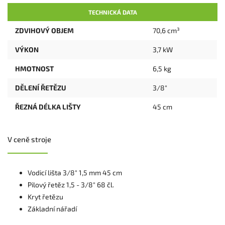
TECHNICKÁ DATA
ZDVIHOVÝ OBJEM
70,6 cm³
VÝKON
3,7 kW
HMOTNOST
6,5 kg
DĚLENÍ ŘETĚZU
3/8"
ŘEZNÁ DÉLKA LIŠTY
45 cm
V ceně stroje
Vodicí lišta 3/8" 1,5 mm 45 cm
Pilový řetěz 1,5 - 3/8" 68 čl.
Kryt řetězu
Základní nářadí