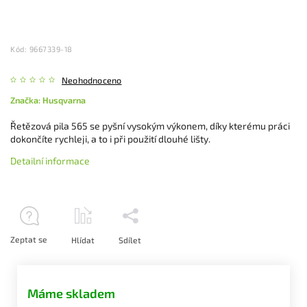
Kód:
9667339-18
Neohodnoceno
Značka:
Husqvarna
Řetězová pila 565 se pyšní vysokým výkonem, díky kterému práci
dokončíte rychleji, a to i při použití dlouhé lišty.
Detailní informace
Zeptat se
Hlídat
Sdílet
Máme skladem