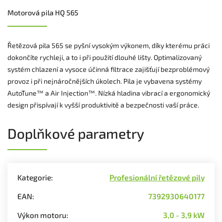
Motorová pila HQ 565
Řetězová pila 565 se pyšní vysokým výkonem, díky kterému práci
dokončíte rychleji, a to i při použití dlouhé lišty. Optimalizovaný
systém chlazení a vysoce účinná filtrace zajišťují bezproblémový
provoz i při nejnáročnějších úkolech. Pila je vybavena systémy
AutoTune™ a Air Injection™. Nízká hladina vibrací a ergonomický
design přispívají k vyšší produktivitě a bezpečnosti vaší práce.
Doplňkové parametry
Kategorie
:
Profesionální řetězové pily
EAN
:
7392930640177
Výkon motoru
:
3,0 - 3,9 kW