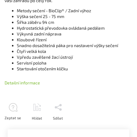
vaši zahradu po celý rok.
Metody sečení - BioClip® / Zadní výhoz
Výška sečení 25 - 75 mm
Šířka záběru 94 cm
Hydrostatická převodovka ovládaná pedálem
Výkyvná zadní náprava
Kloubové řízení
Snadno dosažitelná páka pro nastavení výšky sečení
Čtyři velká kola
Vpředu zavěšené žací ústrojí
Servisní poloha
Startování otočením klíčku
Detailní informace
Zeptat se
Hlídat
Sdílet