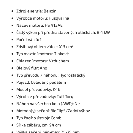
Zdroj energie: Benzin
Výrobce motoru: Husqvarna
Název motoru: HS 413AE
Čistý výkon při přednastavených otáčkách: 8.4 kW
Počet válců: 1
Zdvihový objem válce: 413 cm³
Typ mazání motoru: Tlakové
Chlazení motoru: Vzduchem
Olejový filtr: Ano
Typ převodu / náhonu: Hydrostatický
Pojezd: Ovládáný pedálem
Model převodovky: K46
Výrobce převodovky: Tuff Torq
Náhon na všechna kola (AWD): Ne
Metoda(y) sečení: BioClip®/Zadní výhoz
Typ žacího ústrojí: Combi
Šířka záběru, cm: 94 cm
Výška sečení, min-max: 25-75 mm