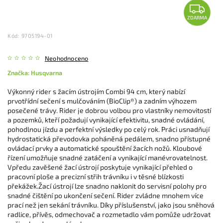
ZDARMA
Kód:
9705194-01
Neohodnoceno
Značka:
Husqvarna
Výkonný rider s žacím ústrojím Combi 94 cm, který nabízí
prvotřídní sečení s mulčováním (BioClip®) a zadním výhozem
posečené trávy. Rider je dobrou volbou pro vlastníky nemovitostí
a pozemků, kteří požadují vynikající efektivitu, snadné ovládání,
pohodlnou jízdu a perfektní výsledky po celý rok. Práci usnadňují
hydrostatická převodovka poháněná pedálem, snadno přístupné
ovládací prvky a automatické spouštění žacích nožů. Kloubové
řízení umožňuje snadné zatáčení a vynikající manévrovatelnost.
Vpředu zavěšené žací ústrojí poskytuje vynikající přehled o
pracovní ploše a precizní střih trávníku i v těsné blízkosti
překážek.Žací ústrojí lze snadno naklonit do servisní polohy pro
snadné čištění po ukončení sečení. Rider zvládne mnohem více
prací než jen sekání trávníku. Díky příslušenství, jako jsou sněhová
radlice, přívěs, odmechovač a rozmetadlo vám pomůže udržovat