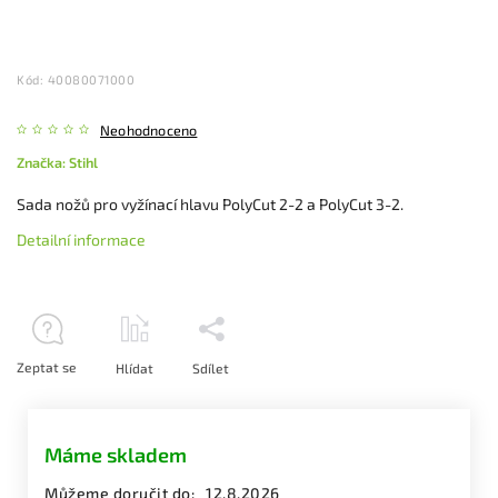
Kód:
40080071000
Neohodnoceno
Značka:
Stihl
Sada nožů pro vyžínací hlavu PolyCut 2-2 a PolyCut 3-2.
Detailní informace
Zeptat se
Hlídat
Sdílet
Máme skladem
Můžeme doručit do:
12.8.2026