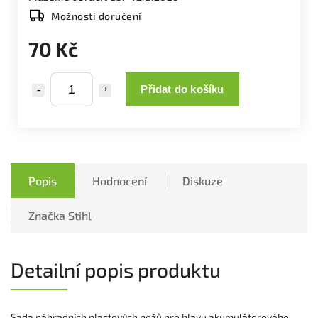
Možnosti doručení
70 Kč
Přidat do košíku
Popis
Hodnocení
Diskuze
Značka
Stihl
Detailní popis produktu
Sada náhradních plastových nožů pro hlavu akumulátorového