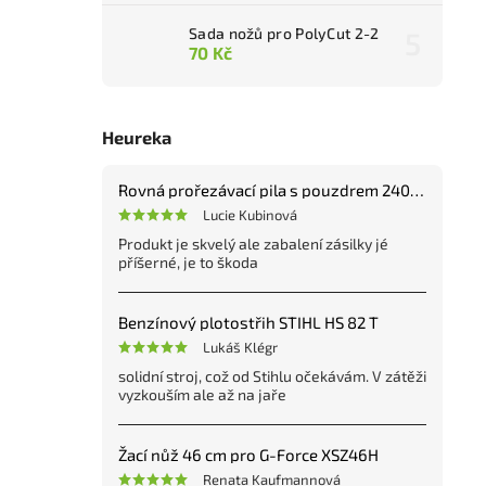
Sada nožů pro PolyCut 2-2
70 Kč
Heureka
Rovná prořezávací pila s pouzdrem 240 mm
Lucie Kubinová
Produkt je skvelý ale zabalení zásilky jé
příšerné, je to škoda
Benzínový plotostřih STIHL HS 82 T
Lukáš Klégr
solidní stroj, což od Stihlu očekávám. V zátěži
vyzkouším ale až na jaře
Žací nůž 46 cm pro G-Force XSZ46H
Renata Kaufmannová