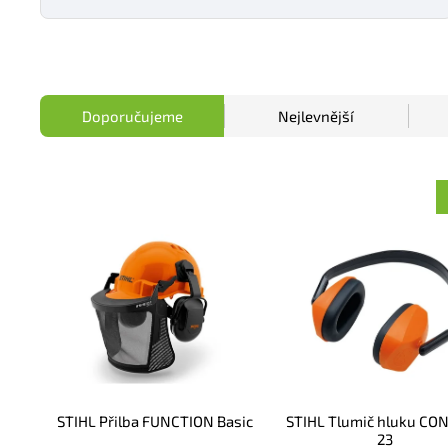
Doporučujeme
Nejlevnější
STIHL Přilba FUNCTION Basic
STIHL Tlumič hluku CO
23