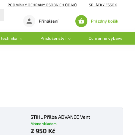
PODMÍNKY OCHRANY OSOBNÍCH ÚDAJŮ
SPLÁTKY ESSOX
Prázdný košík
Přihlášení
Nákupní
košík
 technika
Příslušenství
Ochranné vybavení
STIHL Přilba ADVANCE Vent
Máme skladem
2 950 Kč