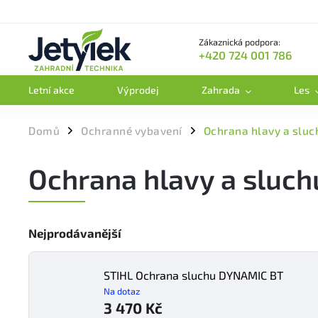
Zákaznická podpora:
+420 724 001 786
Letní akce
Výprodej
Zahrada
Les
Domů
Ochranné vybavení
Ochrana hlavy a sluc
/
/
Ochrana hlavy a sluch
Nejprodávanější
STIHL Ochrana sluchu DYNAMIC BT
Na dotaz
3 470 Kč