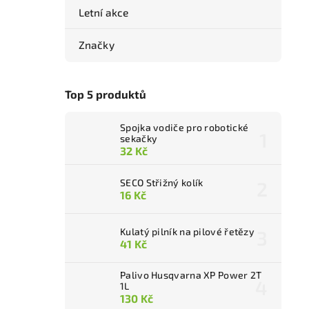
Letní akce
Značky
Top 5 produktů
Spojka vodiče pro robotické
sekačky
32 Kč
SECO Střižný kolík
16 Kč
Kulatý pilník na pilové řetězy
41 Kč
Palivo Husqvarna XP Power 2T
1L
130 Kč