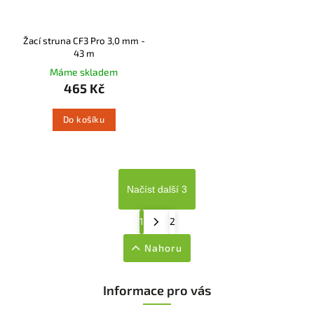
Žací struna CF3 Pro 3,0 mm -
43 m
Máme skladem
465 Kč
Do košíku
Načíst další 3
1
2
Nahoru
Informace pro vás