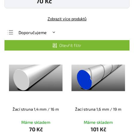
70 Kč
Zobrazit více produktů
Doporučujeme
Nejlevnější
Otevřít filtr
Nejdražší
Nejprodávanější
Abecedně
Žací struna 1,4 mm / 16 m
Žací struna 1,6 mm / 19 m
Máme skladem
Máme skladem
70 Kč
101 Kč