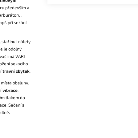
livovým
oru především v
arburátoru,
př. při sekání
, stařinu i nálety
e je odolný
vači má VARI
ložení sekacího
 travní zbytek
.
 místa obsluhy.
í vibrace
.
kým tlakem do
ace. Sečení s
dlné.