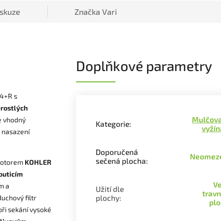
iskuze
Značka
Vari
Doplňkové parametry
4+R s
erostlých
Mulčova
Je vhodný
Kategorie
:
vyží
a nasazení
Doporučená
Neomez
sečená plocha
:
motorem
KOHLER
outicím
Ve
em a
Užití dle
trav
uchový filtr
plochy
:
plo
při sekání vysoké