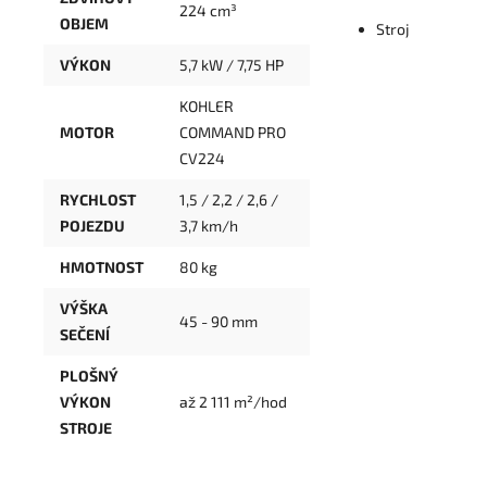
224 cm³
OBJEM
Stroj
VÝKON
5,7 kW / 7,75 HP
KOHLER
MOTOR
COMMAND PRO
CV224
RYCHLOST
1,5 / 2,2 / 2,6 /
POJEZDU
3,7 km/h
HMOTNOST
80 kg
VÝŠKA
45 - 90 mm
SEČENÍ
PLOŠNÝ
VÝKON
až 2 111 m²/hod
STROJE