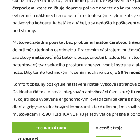
suché trávy a stařiny, kdy létá mnoho prachu. Je vybaven také
pa
čerpadlem
, které zajišťuje dopravu paliva z nádrže do karburát
extrémních náklonech, a robustním celoplošným krytem kulisy k
palivového kohoutu, kabeláže a táhel, aby nedošlo k poškození na
pod stromy.
Mulčovač zvládne posekat bez problémů
hustou čerstvou trávu
do průměru jednoho centimetru. Pracovním nástrojem mulčovač
značkový
mulčovací nůž Gator
s bezpečnostní brzdou. Na mulčo
patentovaný tvar sekacího prostoru z nerezu, vodicí ostruhu a u
nože. Díky těmto technickým řešením nechává stroj o
50 % menší
Komfort obsluhy poskytuje nastavení řídítek výškově i stranově z
Do kloubu řídítek je navíc integrován antivibrační člen, který
tlum
Rukojeti jsou vybavené ergonomickými ovládacími pákami s níz
dlaní a gripy se vzduchovými komorami, které eliminují mikrovibr
mulčovačem F-590 HURRICANE PRO je tedy velice přesné a poho
V ceně stroje
TECHNICKÁ DATA
ZDVIHOVÝ