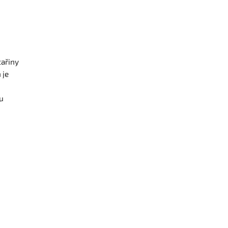
tařiny
 je
u