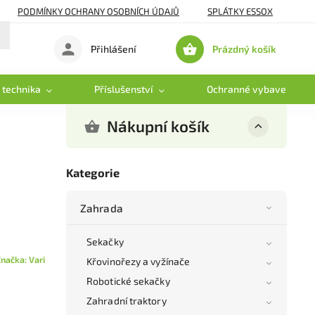
PODMÍNKY OCHRANY OSOBNÍCH ÚDAJŮ
SPLÁTKY ESSOX
Prázdný košík
Přihlášení
Nákupní
košík
 technika
Příslušenství
Ochranné vybavení
Nákupní košík
Kategorie
Zahrada
Sekačky
Značka:
Vari
Křovinořezy a vyžínače
Robotické sekačky
Zahradní traktory