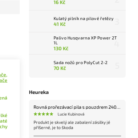
16 Kč
Kulatý pilník na pilové řetězy
41 Kč
Palivo Husqvarna XP Power 2T
1L
130 Kč
Sada nožů pro PolyCut 2-2
70 Kč
če,
nače
Heureka
ená
Rovná prořezávací pila s pouzdrem 240 mm
Lucie Kubinová
lké
naté
Produkt je skvelý ale zabalení zásilky jé
chy
příšerné, je to škoda