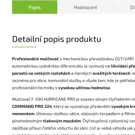
Popis
Hodnocení
D
Detailní popis produktu
Profesionální mulčovač
s mechanickou převodovkou GGT/VARI 
automatickou uzávěrkou diferenciálu je vyvinutý na
likvidaci př
porostů na velkých rozlohách
a členitých
svažitých terénech
. 
zejména pro obce, komunální služby a všude tam, kde je potřeb
profesionální techniky s
vysokou užitnou hodnotou
.
Mulčovač F-590 HURRICANE PRO je osazen silným čtyřtaktním 
COMMAND PRO 224
, který se vyznačuje především
vysokým kr
momentem
, litinovou vložkou válce, olejovým čerpadlem a filtr
plnohodnotným
tlakovým mazáním
. Čtyřstupňový cyklonický vzd
zajišťuje přísun čistého vzduchu do sání, což je velká výhoda jak 