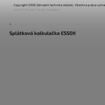
Copyright 2026
Zahradní technika Jetýlek
. Všechna práva vyhr
Vytvořil
Shoptet
| Design
Shoptak.cz
×
Splátková kalkulačka ESSOX