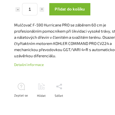
Přidat do košíku
Mulčovač F-590 Hurricane PRO se záběrem 60 cm je
profesionálním pomocníkem při likvidaci vysoké trávy, s
a náletových dřevin v členitém a svažitém terénu. Osazen
čtyřtaktním motorem KOHLER COMMAND PRO CV224 a
mechanickou převodovkou GGT/VARI 4+R s automaticko
uzávěrkou diferenciálu.
Detailní informace
Zeptat se
Hlídat
Sdílet