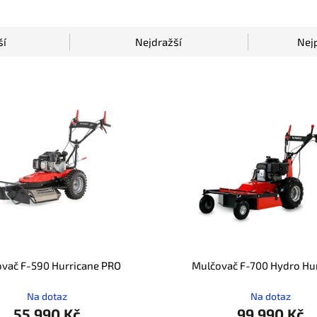
ší
Nejdražší
Nej
vač F-590 Hurricane PRO
Mulčovač F-700 Hydro Hu
Na dotaz
Na dotaz
55 990 Kč
99 990 Kč