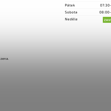
Pátek
07:30
Sobota
08:00
Neděle
ZAV
azena.