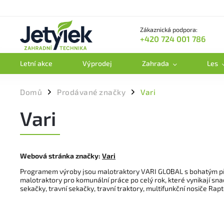
Zákaznická podpora:
+420 724 001 786
Letní akce
Výprodej
Zahrada
Les
Domů
Prodávané značky
Vari
/
/
Vari
Webová stránka značky:
Vari
Programem výroby jsou malotraktory VARI GLOBAL s bohatým příslu
malotraktory pro komunální práce po celý rok, které vynikají s
sekačky, travní sekačky, travní traktory, multifunkční nosiče Rapt