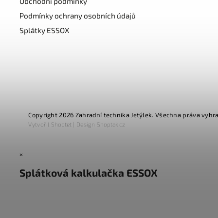
Obchodní podmínky
Podmínky ochrany osobních údajů
Splátky ESSOX
Copyright 2026
Zahradní technika Jetýlek
. Všechna práva vyhr
Vytvořil
Shoptet
| Design
Shoptak.cz
×
Splátková kalkulačka ESSOX