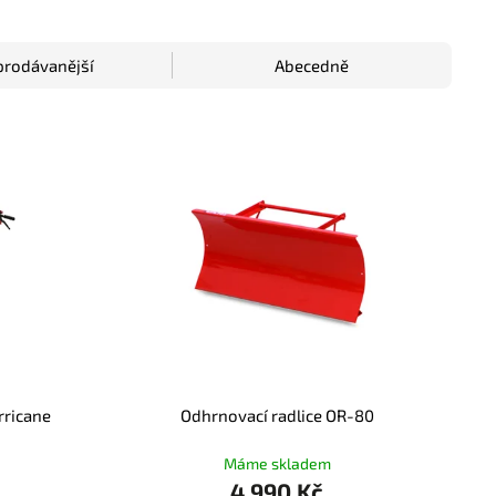
prodávanější
Abecedně
rricane
Odhrnovací radlice OR-80
Máme skladem
4 990 Kč