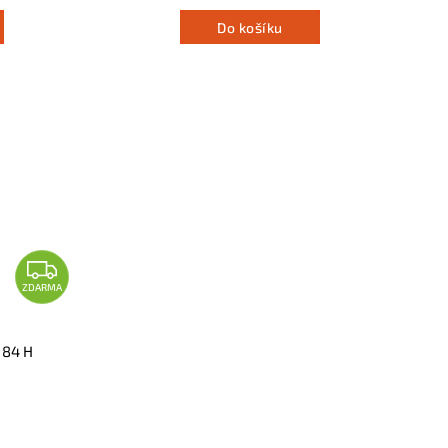
Do košíku
ZDARMA
 84 H