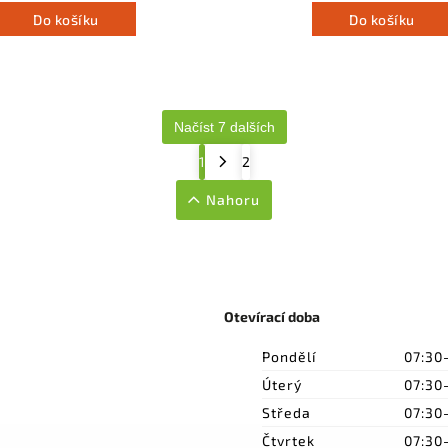
Do košíku
Do košíku
Načíst 7 dalších
1
2
Nahoru
Otevírací doba
Pondělí
07:30
Úterý
07:30
Středa
07:30
Čtvrtek
07:30