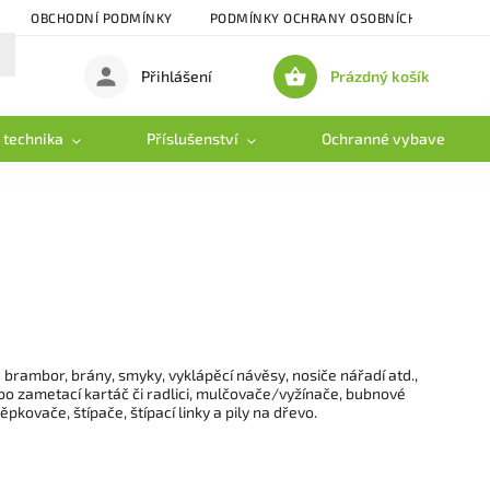
OBCHODNÍ PODMÍNKY
PODMÍNKY OCHRANY OSOBNÍCH ÚDAJŮ
Prázdný košík
Přihlášení
Nákupní
košík
 technika
Příslušenství
Ochranné vybavení
brambor, brány, smyky, vyklápěcí návěsy, nosiče nářadí atd.,
o zametací kartáč či radlici, mulčovače/vyžínače, bubnové
pkovače, štípače, štípací linky a pily na dřevo.