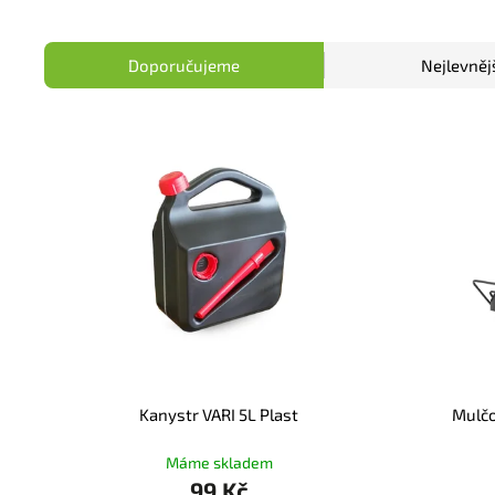
Doporučujeme
Nejlevněj
Kanystr VARI 5L Plast
Mulčo
Máme skladem
99 Kč