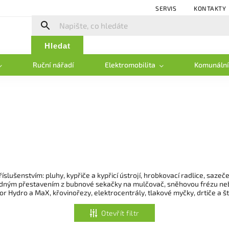
SERVIS
KONTAKTY
Hledat
Ruční nářadí
Elektromobilita
Komunální
šenstvím: pluhy, kypřiče a kypřicí ústrojí, hrobkovací radlice, sazeče 
nadným přestavením z bubnové sekačky na mulčovač, sněhovou frézu neb
or Hydro a MaX, křovinořezy, elektrocentrály, tlakové myčky, drtiče a ště
Otevřít filtr