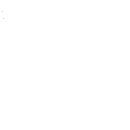
ní
jí.