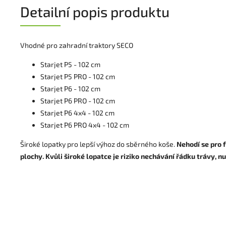
Detailní popis produktu
Vhodné pro zahradní traktory SECO
Starjet P5 - 102 cm
Starjet P5 PRO - 102 cm
Starjet P6 - 102 cm
Starjet P6 PRO - 102 cm
Starjet P6 4x4 - 102 cm
Starjet P6 PRO 4x4 - 102 cm
Široké lopatky pro lepší výhoz do sběrného koše.
Nehodí se pro 
plochy. Kvůli široké lopatce je riziko nechávání řádku trávy, n