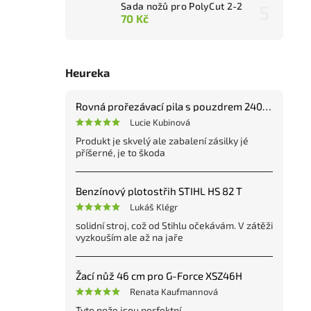
Sada nožů pro PolyCut 2-2
70 Kč
Heureka
Rovná prořezávací pila s pouzdrem 240 mm
Lucie Kubinová
Produkt je skvelý ale zabalení zásilky jé
příšerné, je to škoda
Benzínový plotostřih STIHL HS 82 T
Lukáš Klégr
solidní stroj, což od Stihlu očekávám. V zátěži
vyzkouším ale až na jaře
Žací nůž 46 cm pro G-Force XSZ46H
Renata Kaufmannová
Tyto nože jsou perfektní