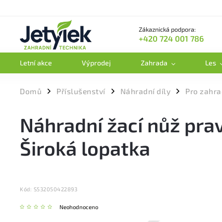
Zákaznická podpora:
+420 724 001 786
Letní akce
Výprodej
Zahrada
Les
Domů
Příslušenství
Náhradní díly
Pro zahra
/
/
/
Náhradní žací nůž pra
Široká lopatka
Kód:
S532050422893
Neohodnoceno