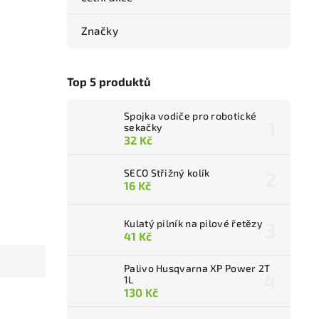
Značky
Top 5 produktů
Spojka vodiče pro robotické
sekačky
32 Kč
SECO Střižný kolík
16 Kč
Kulatý pilník na pilové řetězy
41 Kč
Palivo Husqvarna XP Power 2T
1L
130 Kč