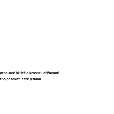
fotbalové hřiště a krásné udržované
utno posekat ještě jednou.