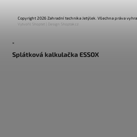
Copyright 2026
Zahradní technika Jetýlek
. Všechna práva vyhr
Vytvořil
Shoptet
| Design
Shoptak.cz
×
Splátková kalkulačka ESSOX