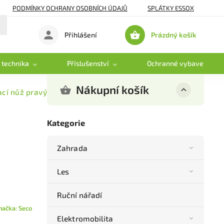
PODMÍNKY OCHRANY OSOBNÍCH ÚDAJŮ
SPLÁTKY ESSOX
Prázdný košík
Přihlášení
Nákupní
košík
 technika
Příslušenství
Ochranné vybavení
Nákupní košík
cí nůž pravý 51 cm - Zodolněný - Široká lopatka
Kategorie
Zahrada
Les
Ruční nářadí
načka:
Seco
Elektromobilita