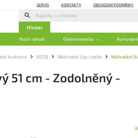
SERVIS
KONTAKTY
OBCHODNÍ PODMÍNKY
Hledat
Ruční nářadí
Elektromobilita
Komunální
dní traktory
SECO
Náhradní žací nože
Náhradní ža
/
/
/
vý 51 cm - Zodolněný -
Z