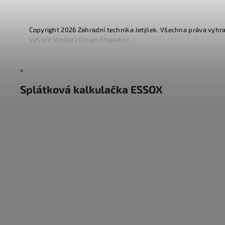
Copyright 2026
Zahradní technika Jetýlek
. Všechna práva vyhr
Vytvořil
Shoptet
| Design
Shoptak.cz
×
Splátková kalkulačka ESSOX