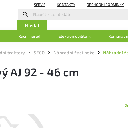
SERVIS
KONTAKTY
OBCHODNÍ PODMÍNKY
Hledat
Ruční nářadí
Elektromobilita
Komunální
dní traktory
SECO
Náhradní žací nože
Náhradní ža
/
/
/
ý AJ 92 - 46 cm
Z