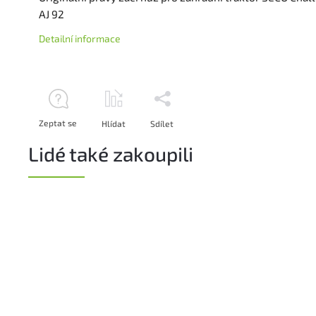
AJ 92
Detailní informace
Zeptat se
Hlídat
Sdílet
Lidé také zakoupili