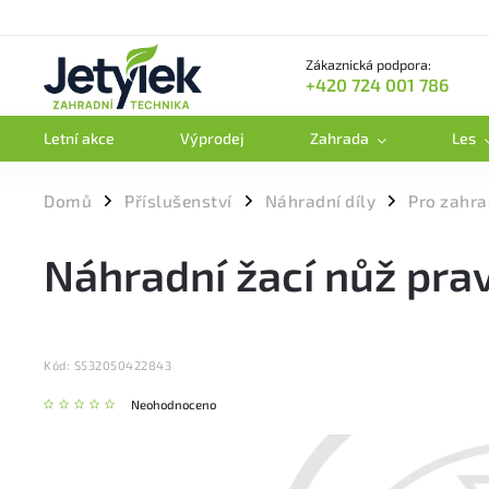
Zákaznická podpora:
+420 724 001 786
Letní akce
Výprodej
Zahrada
Les
Domů
Příslušenství
Náhradní díly
Pro zahra
/
/
/
Náhradní žací nůž prav
Kód:
S532050422843
Neohodnoceno