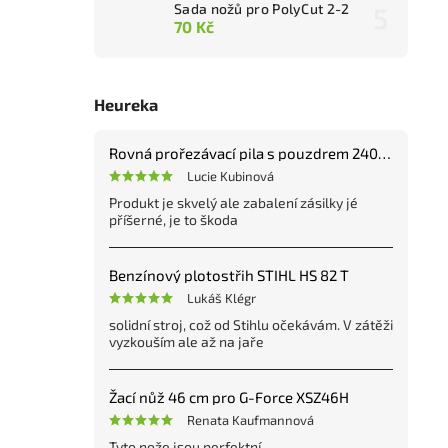
Sada nožů pro PolyCut 2-2
70 Kč
Heureka
Rovná prořezávací pila s pouzdrem 240 mm
Lucie Kubinová
Produkt je skvelý ale zabalení zásilky jé
příšerné, je to škoda
Benzínový plotostřih STIHL HS 82 T
Lukáš Klégr
solidní stroj, což od Stihlu očekávám. V zátěži
vyzkouším ale až na jaře
Žací nůž 46 cm pro G-Force XSZ46H
Renata Kaufmannová
Tyto nože jsou perfektní