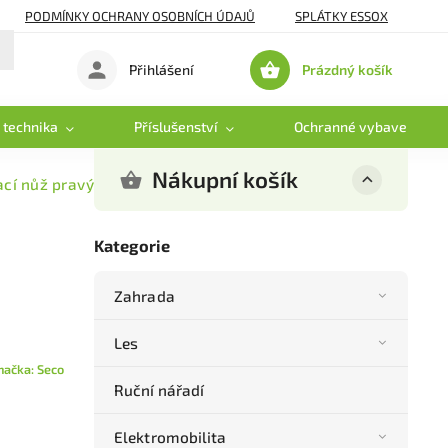
PODMÍNKY OCHRANY OSOBNÍCH ÚDAJŮ
SPLÁTKY ESSOX
Prázdný košík
Přihlášení
Nákupní
košík
 technika
Příslušenství
Ochranné vybavení
Nákupní košík
cí nůž pravý AJ 92 - 46 cm
Kategorie
Zahrada
Les
načka:
Seco
Ruční nářadí
Elektromobilita