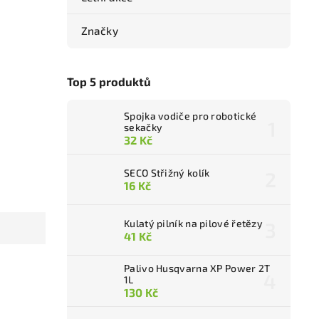
Značky
Top 5 produktů
Spojka vodiče pro robotické
sekačky
32 Kč
SECO Střižný kolík
16 Kč
Kulatý pilník na pilové řetězy
41 Kč
Palivo Husqvarna XP Power 2T
1L
130 Kč