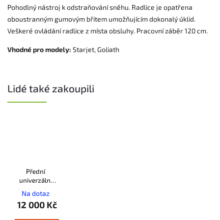
Pohodlný nástroj k odstraňování sněhu. Radlice je opatřena
oboustranným gumovým břitem umožňujícím dokonalý úklid.
Veškeré ovládání radlice z místa obsluhy. Pracovní záběr 120 cm.
Vhodné pro modely:
Starjet,
Goliath
Lidé také zakoupili
Přední
univerzální
závěs Seco
Na dotaz
12 000 Kč