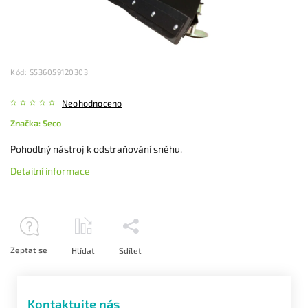
Kód:
S536059120303
Neohodnoceno
Značka:
Seco
Pohodlný nástroj k odstraňování sněhu.
Detailní informace
Zeptat se
Hlídat
Sdílet
Kontaktujte nás