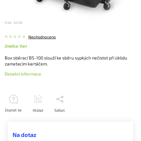
Kód:
4458
Neohodnoceno
Značka:
Vari
Box sběrací BS-100 slouží ke sběru sypkých nečistot při úklidu
zametacím kartáčem.
Detailní informace
Zeptat se
Hlídat
Sdílet
Na dotaz