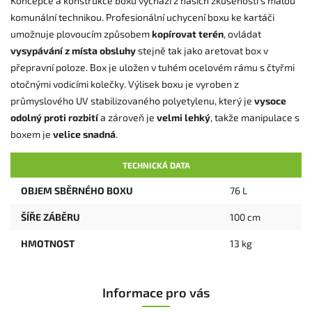
Koncepce a konstrukce boxu vychází z našich zkušeností s malou
komunální technikou. Profesionální uchycení boxu ke kartáči
umožnuje plovoucím způsobem
kopírovat terén
, ovládat
vysypávání z místa obsluhy
stejně tak jako aretovat box v
přepravní poloze. Box je uložen v tuhém ocelovém rámu s čtyřmi
otočnými vodicími kolečky. Výlisek boxu je vyroben z
průmyslového UV stabilizovaného polyetylenu, který je
vysoce
odolný proti rozbití
a zároveň je
velmi lehký
, takže manipulace s
boxem je
velice snadná
.
TECHNICKÁ DATA
OBJEM SBĚRNÉHO BOXU
76 L
ŠÍŘE ZÁBĚRU
100 cm
HMOTNOST
13 kg
Informace pro vás