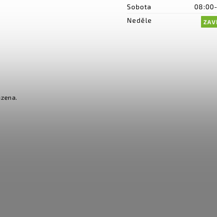
Sobota
08:00
Neděle
ZAV
azena.