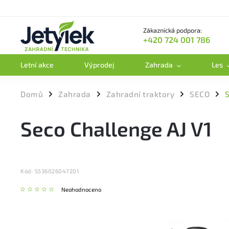
Zákaznická podpora:
+420 724 001 786
Letní akce
Výprodej
Zahrada
Les
Domů
Zahrada
Zahradní traktory
SECO
S
/
/
/
/
Seco Challenge AJ V1
Kód:
S536026047201
Neohodnoceno