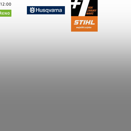
-12:00
ŘENO