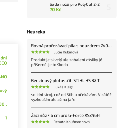
Sada nožů pro PolyCut 2-2
70 Kč
Heureka
Rovná prořezávací pila s pouzdrem 240 mm
Lucie Kubinová
dní
Produkt je skvelý ale zabalení zásilky jé
SECO
příšerné, je to škoda
ANO
Benzínový plotostřih STIHL HS 82 T
Lukáš Klégr
ový
solidní stroj, což od Stihlu očekávám. V zátěži
vyzkouším ale až na jaře
00 l
Žací nůž 46 cm pro G-Force XSZ46H
1
Renata Kaufmannová