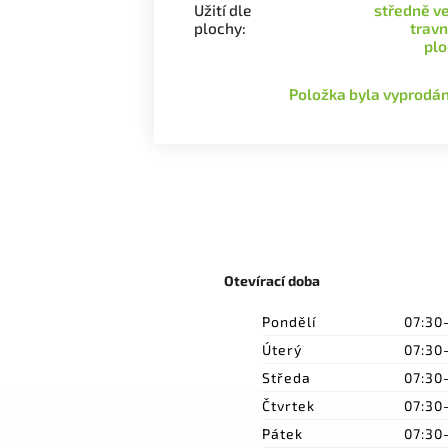
Užití dle
středně v
plochy
:
trav
plo
Položka byla vyprod
Otevírací doba
Pondělí
07:30
Úterý
07:30
Středa
07:30
Čtvrtek
07:30
Pátek
07:30