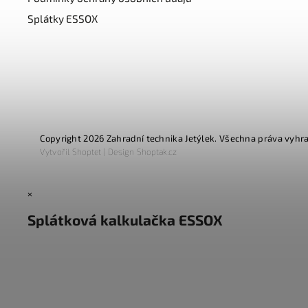
Splátky ESSOX
Copyright 2026
Zahradní technika Jetýlek
. Všechna práva vyhr
Vytvořil
Shoptet
| Design
Shoptak.cz
×
Splátková kalkulačka ESSOX