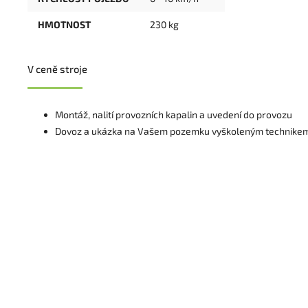
HMOTNOST
230 kg
V ceně stroje
Montáž, nalití provozních kapalin a uvedení do provozu
Dovoz a ukázka na Vašem pozemku vyškoleným technike