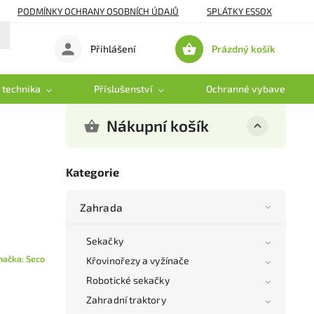
PODMÍNKY OCHRANY OSOBNÍCH ÚDAJŮ
SPLÁTKY ESSOX
Prázdný košík
Přihlášení
Nákupní
košík
 technika
Příslušenství
Ochranné vybavení
Nákupní košík
Kategorie
Zahrada
Sekačky
načka:
Seco
Křovinořezy a vyžínače
Robotické sekačky
Zahradní traktory