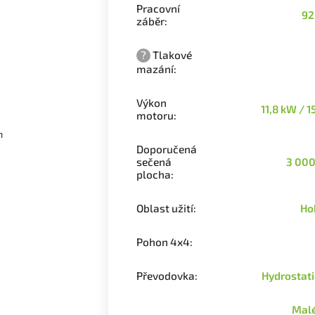
Pracovní
92
záběr
:
?
Tlakové
mazání
:
Výkon
11,8 kW / 1
motoru
:
m
Doporučená
sečená
3 000
plocha
:
Oblast užití
:
Ho
Pohon 4x4
:
Převodovka
:
Hydrostat
Malé