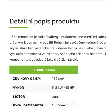
Detailní popis produktu
Již po mnoho let je řada Challenge etalonem mezi menšími zahra
určenými k domácímu použití. Pohání jej osvědčený jednoválec L
síly se stará hydrostatická převodovka Hydro Gear. Jeho hlavní p
vynikající obratnost a velmi dobrý sběr. Jeho přidanou hodnotou 
komponenty jsou odolné jako u větších strojů.
TECHNICKÁ DATA
ZDVIHOVÝ OBJEM
452 cm³
VÝKON
11,8 kW / 15 HP
MOTOR
Loncin
RYCHLOST POJEZDU
0 - 10 km/h