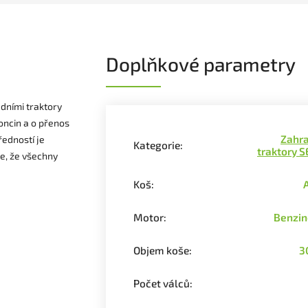
Doplňkové parametry
dními traktory
oncin a o přenos
Zahra
ředností je
Kategorie
:
traktory 
je, že všechny
Koš
:
Motor
:
Benzin
Objem koše
:
3
Počet válců
: