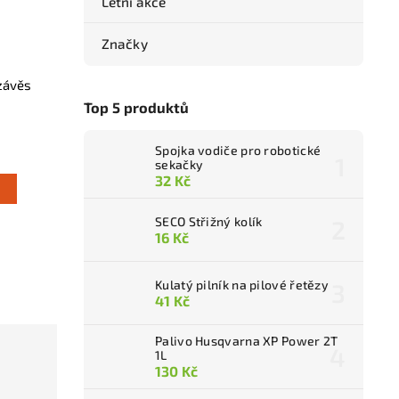
Letní akce
Značky
závěs
Top 5 produktů
Spojka vodiče pro robotické
sekačky
32 Kč
SECO Střižný kolík
16 Kč
Kulatý pilník na pilové řetězy
41 Kč
Palivo Husqvarna XP Power 2T
1L
130 Kč