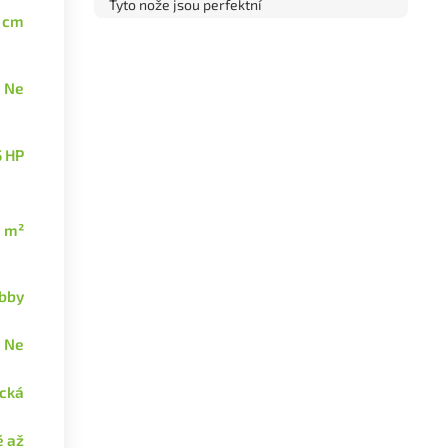
Tyto nože jsou perfektní
 cm
Ne
5 HP
 m²
bby
Ne
ická
 až