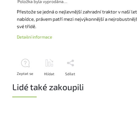
Položka byla vyprodána…
Přestože se jedná o nejlevnější zahradní traktor v naší le
nabídce, právem patří mezi nejvýkonnější a nejrobustnějš
své třídě.
Detailní informace
Zeptat se
Hlídat
Sdílet
Lidé také zakoupili