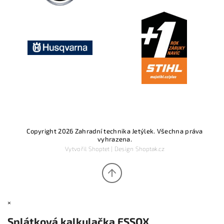
Copyright 2026
Zahradní technika Jetýlek
. Všechna práva
vyhrazena.
Vytvořil
Shoptet
| Design
Shoptak.cz
×
Splátková kalkulačka ESSOX