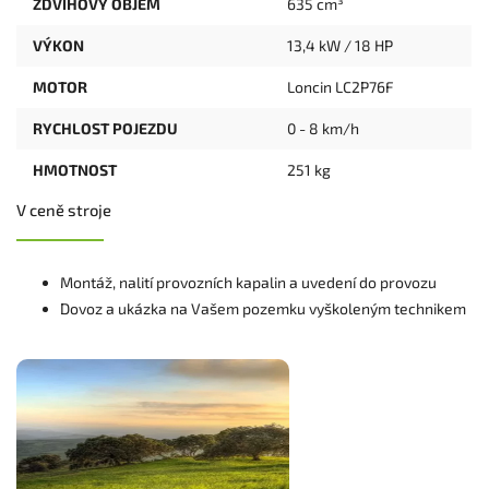
ZDVIHOVÝ OBJEM
635 cm³
VÝKON
13,4 kW / 18 HP
MOTOR
Loncin LC2P76F
RYCHLOST POJEZDU
0 - 8 km/h
HMOTNOST
251 kg
V ceně stroje
Montáž, nalití provozních kapalin a uvedení do provozu
Dovoz a ukázka na Vašem pozemku vyškoleným technikem