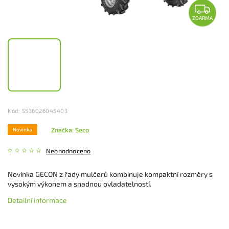
ZDARMA
Kód:
S536026045403
Značka:
Seco
Novinka
Neohodnoceno
Novinka GECON z řady mulčerů kombinuje kompaktní rozměry s
vysokým výkonem a snadnou ovladatelností.
Detailní informace