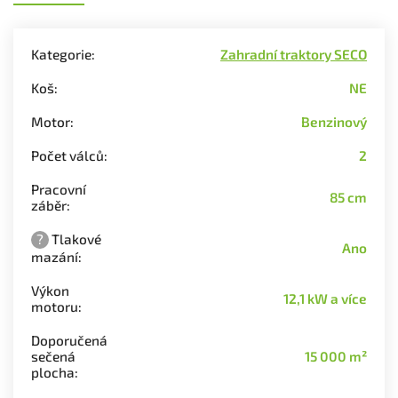
Kategorie
:
Zahradní traktory SECO
Koš
:
NE
Motor
:
Benzinový
Počet válců
:
2
Pracovní
85 cm
záběr
:
?
Tlakové
Ano
mazání
:
Výkon
12,1 kW a více
motoru
:
Doporučená
sečená
15 000 m²
plocha
: