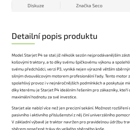
Diskuze
Značka
Seco
Detailní popis produktu
Model Starjet P4 se stal již několik sezón nejprodávanějším zá
košovými traktory, a to díky svému špičkovému výkonu a spolehliv
svému předchůdci, verzi P3, vyniká nejen výrazně větším sběrným
silným dvouválcovým motorem profesionální řady. Tento motor 
spolehlivý provoz i v nejnáročnějších podmínkách a poskytuje m
díky kterému je Starjet P4 ideálním řešením pro zákazníky, kteří 
maximální hodnotu za své investice.
Starjet ale nabízí více než jen precizní sekání. Možnost rozšíření 
pasivního i aktivního příslušenství z něj činí univerzálního pomocn
V základní výbavě je traktor navržen pro pravidelnou údržbu tra
sběrem posečené trávy do velkého sběrného koše.