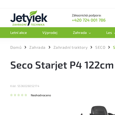
Zákaznická podpora:
+420 724 001 786
Letní akce
Výprodej
Zahrada
Les
Domů
Zahrada
Zahradní traktory
SECO
S
/
/
/
/
Seco Starjet P4 122cm
Kód:
S536026052174
Neohodnoceno