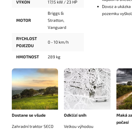
VÝKON
17,15 kW / 23 HP
Dovoz a ukázka
Briggs &
pozemku vyško
MOTOR
Stratton,
Vanguard
RYCHLOST
0 - 10 km/h
POJEZDU
HMOTNOST
289 kg
Dostane se všude
Odklízí sníh
Maká za
počasí
Zahradní traktor SECO
Velkou výhodou