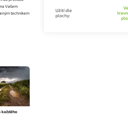
 na Vašem
Ve
Užití dle
trav
leným technikem
plochy
:
plo
 každého