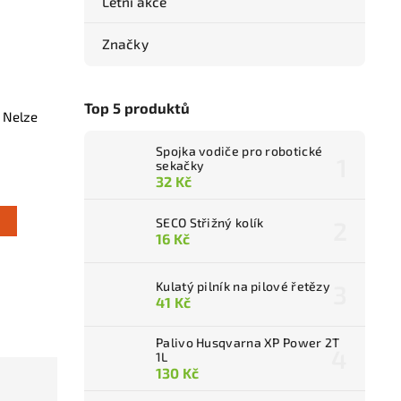
Letní akce
Značky
Top 5 produktů
- Nelze
Spojka vodiče pro robotické
sekačky
32 Kč
SECO Střižný kolík
16 Kč
Kulatý pilník na pilové řetězy
41 Kč
Palivo Husqvarna XP Power 2T
1L
130 Kč