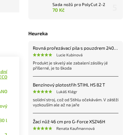
Sada nožů pro PolyCut 2-2
70 Kč
Heureka
Rovná prořezávací pila s pouzdrem 240 mm
Lucie Kubinová
Produkt je skvelý ale zabalení zásilky jé
příšerné, je to škoda
dní
SECO
Benzínový plotostřih STIHL HS 82 T
ANO
Lukáš Klégr
solidní stroj, což od Stihlu očekávám. V zátěži
vyzkouším ale až na jaře
ový
80 l
Žací nůž 46 cm pro G-Force XSZ46H
Renata Kaufmannová
2