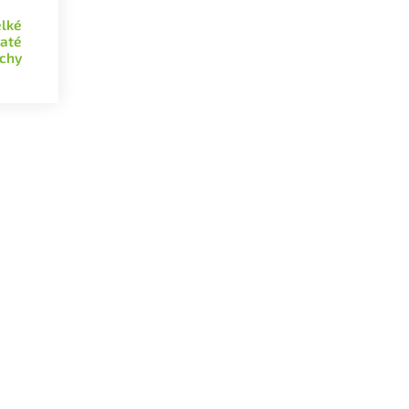
lké
naté
chy