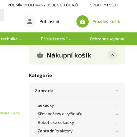
PODMÍNKY OCHRANY OSOBNÍCH ÚDAJŮ
SPLÁTKY ESSOX
Prázdný košík
Přihlášení
Nákupní
košík
 technika
Příslušenství
Ochranné vybavení
Nákupní košík
Kategorie
Zahrada
Sekačky
načka:
Seco
Křovinořezy a vyžínače
Robotické sekačky
Zahradní traktory