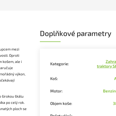
Doplňkové parametry
stupcem mezi
osti. Oproti
Zahra
 košem, ale i
Kategorie
:
traktory 
zaručuje
imořádný výkon,
Koš
:
očekávají
Motor
:
Benzin
o širokou škálu
íka po celý rok.
Objem koše
:
3
vnatých ploch se
Počet válců
: