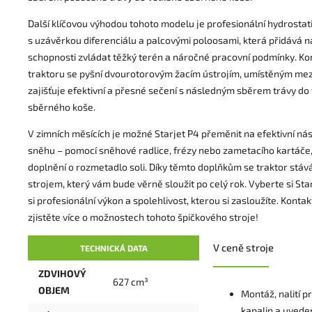
Další klíčovou výhodou tohoto modelu je profesionální hydrosta
s uzávěrkou diferenciálu a palcovými poloosami, která přidává n
schopnosti zvládat těžký terén a náročné pracovní podmínky. K
traktoru se pyšní dvourotorovým žacím ústrojím, umístěným mez
zajišťuje efektivní a přesné sečení s následným sběrem trávy do
sběrného koše.
V zimních měsících je možné Starjet P4 přeměnit na efektivní nás
sněhu – pomocí sněhové radlice, frézy nebo zametacího kartáče,
doplnění o rozmetadlo soli. Díky těmto doplňkům se traktor stáv
strojem, který vám bude věrně sloužit po celý rok. Vyberte si Star
si profesionální výkon a spolehlivost, kterou si zasloužíte. Kontak
zjistěte více o možnostech tohoto špičkového stroje!
V ceně stroje
TECHNICKÁ DATA
ZDVIHOVÝ
627 cm³
OBJEM
Montáž, nalití p
kapalin a uvede