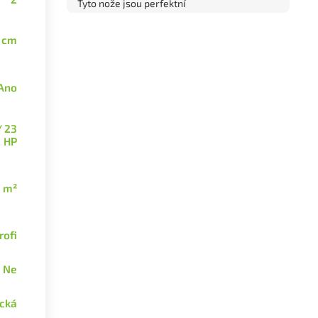
Tyto nože jsou perfektní
 cm
Ano
/ 23
HP
0 m²
rofi
Ne
ická