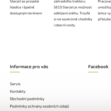
Starjet se proseká
zahradního traktoru
Pracovat
hladice i špatně
SECO Starjet je možnost
umožňuj
dostupným terénem.
odklízení sněhu. Troufá
lehce v
si na soukromé chodníky
přísluše
i obecní cesty.
Informace pro vás
Facebook
Servis
Kontakty
Obchodní podmínky
Podmínky ochrany osobních údajů