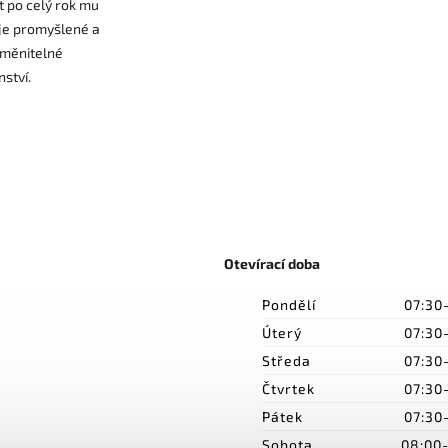
 po celý rok mu
e promyšlené a
yměnitelné
nství.
Otevírací doba
Pondělí
07:30
Úterý
07:30
Středa
07:30
Čtvrtek
07:30
Pátek
07:30
Sobota
08:00