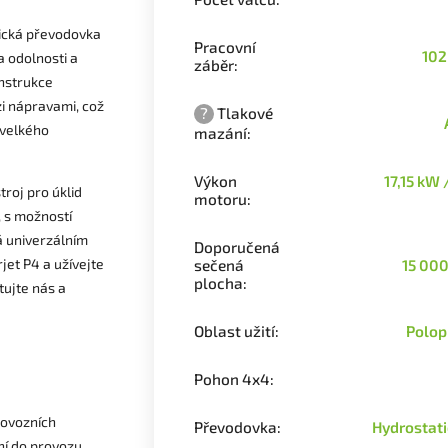
tická převodovka
Pracovní
102
a odolnosti a
záběr
:
onstrukce
i nápravami, což
?
Tlakové
 velkého
mazání
:
Výkon
17,15 kW 
troj pro úklid
motoru
:
 s možností
á univerzálním
Doporučená
jet P4 a užívejte
sečená
15 00
plocha
:
tujte nás a
Oblast užití
:
Polop
Pohon 4x4
:
rovozních
Převodovka
:
Hydrostat
ní do provozu