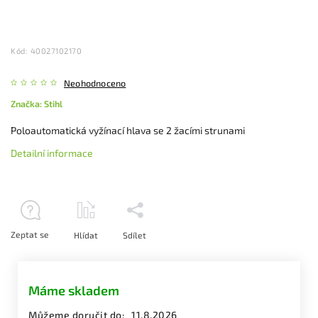
Kód:
40027102170
Neohodnoceno
Značka:
Stihl
Poloautomatická vyžínací hlava se 2 žacími strunami
Detailní informace
Zeptat se
Hlídat
Sdílet
Máme skladem
Můžeme doručit do:
11.8.2026