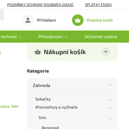
PODMÍNKY OCHRANY OSOBNÍCH ÚDAJŮ
SPLÁTKY ESSOX
Prázdný košík
Přihlášení
Nákupní
košík
 technika
Příslušenství
Ochranné vybavení
Nákupní košík
2
Kategorie
Zahrada
Sekačky
načka:
Stihl
Křovinořezy a vyžínače
Stihl
Benzínové