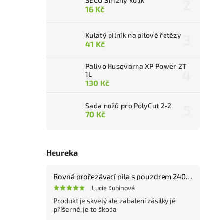
SECO Střižný kolík
16 Kč
Kulatý pilník na pilové řetězy
41 Kč
Palivo Husqvarna XP Power 2T
1L
130 Kč
Sada nožů pro PolyCut 2-2
70 Kč
Heureka
Rovná prořezávací pila s pouzdrem 240 mm
Lucie Kubinová
Produkt je skvelý ale zabalení zásilky jé
příšerné, je to škoda