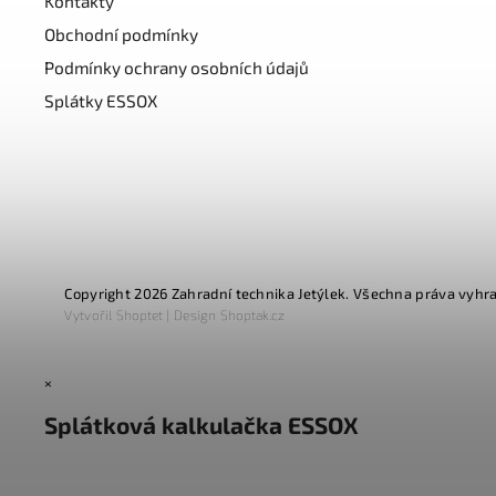
Kontakty
Obchodní podmínky
Podmínky ochrany osobních údajů
Splátky ESSOX
Copyright 2026
Zahradní technika Jetýlek
. Všechna práva vyhr
Vytvořil
Shoptet
| Design
Shoptak.cz
×
Splátková kalkulačka ESSOX