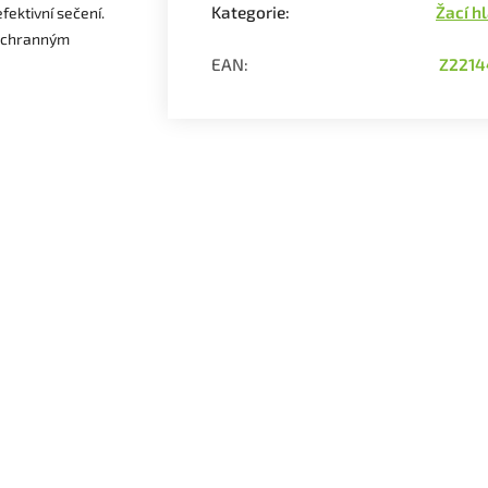
Kategorie
:
Žací h
fektivní sečení.
 ochranným
EAN
:
Z2214