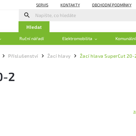
SERVIS
KONTAKTY
OBCHODNÍ PODMÍNKY
Hledat
Ruční nářadí
Elektromobilita
Komunální
Příslušenství
Žací hlavy
Žací hlava SuperCut 20-
/
/
/
0-2
Z