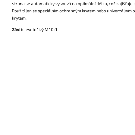
struna se automaticky vysouvá na optimální délku, což zajišťuje e
Použití jen se speciálním ochranným krytem nebo univerzálním
krytem.
Závit:
levotočivý M 10x1