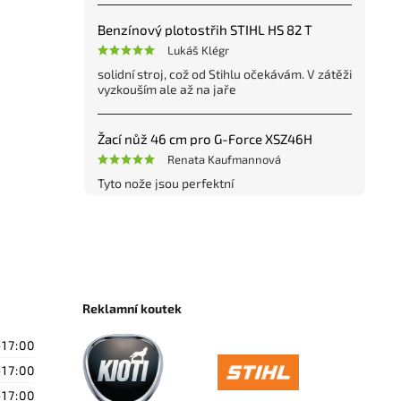
Benzínový plotostřih STIHL HS 82 T
Lukáš Klégr
solidní stroj, což od Stihlu očekávám. V zátěži
vyzkouším ale až na jaře
Žací nůž 46 cm pro G-Force XSZ46H
Renata Kaufmannová
Tyto nože jsou perfektní
Reklamní koutek
-17:00
-17:00
-17:00