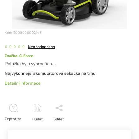
Kód:
S000000002145
Neohodnoceno
Značka:
G-Force
Položka byla vyprodána…
Nejvýkonnější akumulátorová sekačka na trhu.
Detailní informace
Zeptat se
Hlídat
Sdílet