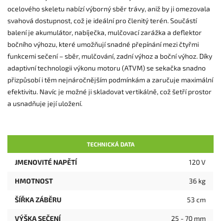
ocelového skeletu nabízí výborný sběr trávy, aniž by ji omezovala
svahová dostupnost, což je ideální pro členitý terén. Součástí
balení je akumulátor, nabíječka, mulčovací zarážka a deflektor
bočního výhozu, které umožňují snadné přepínání mezi čtyřmi
funkcemi sečení – sběr, mulčování, zadní výhoz a boční výhoz. Díky
adaptivní technologii výkonu motoru (ATVM) se sekačka snadno
přizpůsobí i těm nejnáročnějším podmínkám a zaručuje maximální
efektivitu. Navíc je možné ji skladovat vertikálně, což šetří prostor
a usnadňuje její uložení.
TECHNICKÁ DATA
JMENOVITÉ NAPĚTÍ
120 V
HMOTNOST
36 kg
ŠÍŘKA ZÁBĚRU
53 cm
VÝŠKA SEČENÍ
25 - 70 mm