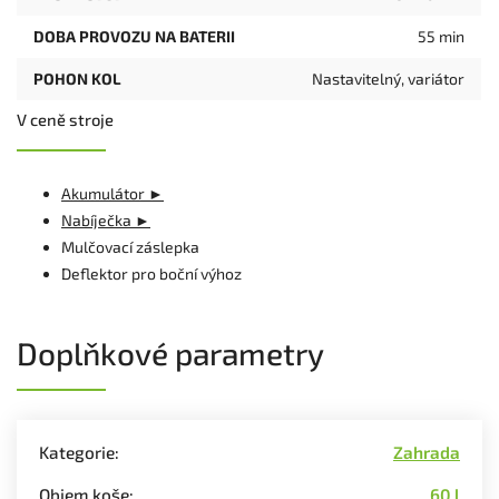
DOBA PROVOZU NA BATERII
55 min
POHON KOL
Nastavitelný, variátor
V ceně stroje
Akumulátor ►
Nabíječka ►
Mulčovací záslepka
Deflektor pro boční výhoz
Doplňkové parametry
Kategorie
:
Zahrada
Objem koše
:
60 l