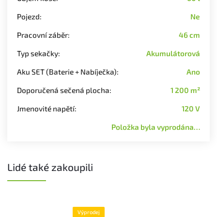
Pojezd
:
Ne
Pracovní záběr
:
46 cm
Typ sekačky
:
Akumulátorová
Aku SET (Baterie + Nabíječka)
:
Ano
Doporučená sečená plocha
:
1 200 m²
Jmenovité napětí
:
120 V
Položka byla vyprodána…
Lidé také zakoupili
Výprodej