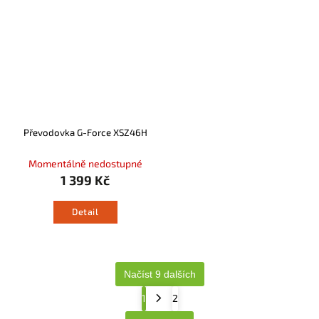
Převodovka G-Force XSZ46H
Momentálně nedostupné
1 399 Kč
Detail
Načíst 9 dalších
1
2