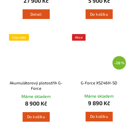
27 900 Kč
5 900 Kč
Detail
Do košíku
Výprodej
Akce
–28 %
Akumulátorový plotostřih G-
G-Force XSZ46H-SD
Force
Máme skladem
Máme skladem
9 890 Kč
8 900 Kč
Do košíku
Do košíku