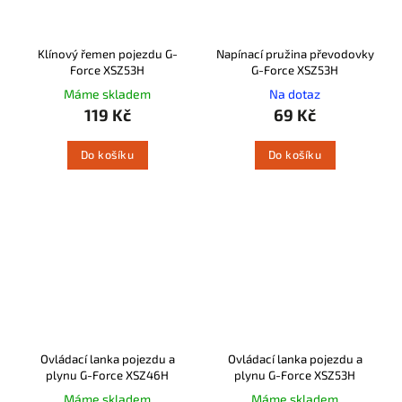
Klínový řemen pojezdu G-
Napínací pružina převodovky
Force XSZ53H
G-Force XSZ53H
Máme skladem
Na dotaz
119 Kč
69 Kč
Do košíku
Do košíku
Ovládací lanka pojezdu a
Ovládací lanka pojezdu a
plynu G-Force XSZ46H
plynu G-Force XSZ53H
Máme skladem
Máme skladem