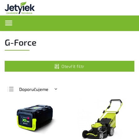
Hledat
G-Force
Otevřít filtr
Doporučujeme
Nejlevnější
Nejdražší
Nejprodávanější
Abecedně