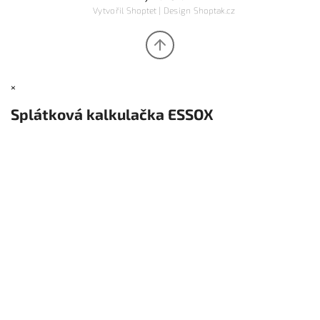
Vytvořil
Shoptet
| Design
Shoptak.cz
×
Splátková kalkulačka ESSOX