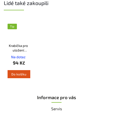
Lidé také zakoupili
Tip
Krabička pro
uložení
pilových
Na dotaz
řetězů STIHL
94 Kč
Do košíku
Informace pro vás
Servis