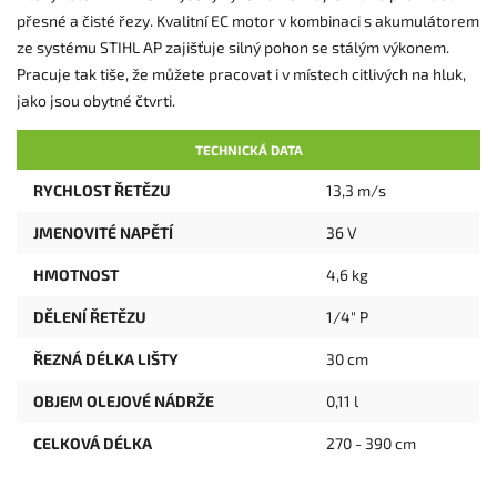
přesné a čisté řezy. Kvalitní EC motor v kombinaci s akumulátorem
ze systému STIHL AP zajišťuje silný pohon se stálým výkonem.
Pracuje tak tiše, že můžete pracovat i v místech citlivých na hluk,
jako jsou obytné čtvrti.
TECHNICKÁ DATA
RYCHLOST ŘETĚZU
13,3 m/s
JMENOVITÉ NAPĚTÍ
36 V
HMOTNOST
4,6 kg
DĚLENÍ ŘETĚZU
1/4" P
ŘEZNÁ DÉLKA LIŠTY
30 cm
OBJEM OLEJOVÉ NÁDRŽE
0,11 l
CELKOVÁ DÉLKA
270 - 390 cm