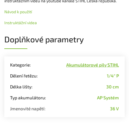
instruktážním videu na youtube kanále STIHL Česká republika.
Návod k použití
Instruktážní videa
Doplňkové parametry
Kategorie
:
Akumulátorové pily STIHL
Dělení řetězu
:
1/4" P
Délka lišty
:
30 cm
Typ akumulátoru
:
AP Systém
Jmenovité napětí
:
36 V