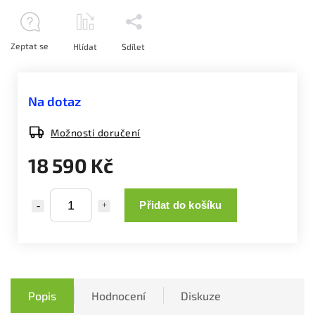
Zeptat se
Hlídat
Sdílet
Na dotaz
Možnosti doručení
18 590 Kč
Přidat do košíku
Popis
Hodnocení
Diskuze