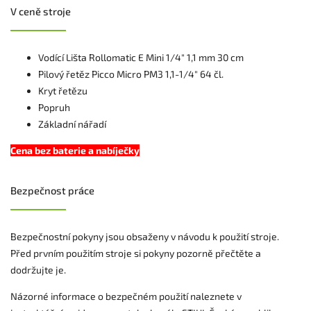
V ceně stroje
Vodící Lišta Rollomatic E Mini 1/4" 1,1 mm 30 cm
Pilový řetěz Picco Micro PM3 1,1-1/4" 64 čl.
Kryt řetězu
Popruh
Základní nářadí
Cena bez baterie a nabíječky
Bezpečnost práce
Bezpečnostní pokyny jsou obsaženy v návodu k použití stroje.
Před prvním použitím stroje si pokyny pozorně přečtěte a
dodržujte je.
Názorné informace o bezpečném použití naleznete v