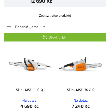
12 690 Kč
Zobrazit více produktů
Doporučujeme
Nejlevnější
Otevřít filtr
Nejdražší
Nejprodávanější
Abecedně
STIHL MSE 141 C-Q
STIHL MSE 170 C-Q
Na dotaz
Na dotaz
4 690 Kč
7 240 Kč