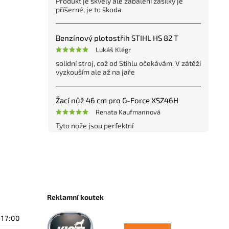
Produkt je skvelý ale zabalení zásilky jé
příšerné, je to škoda
Benzínový plotostřih STIHL HS 82 T
Lukáš Klégr
solidní stroj, což od Stihlu očekávám. V zátěži
vyzkouším ale až na jaře
Žací nůž 46 cm pro G-Force XSZ46H
Renata Kaufmannová
Tyto nože jsou perfektní
Reklamní koutek
-17:00