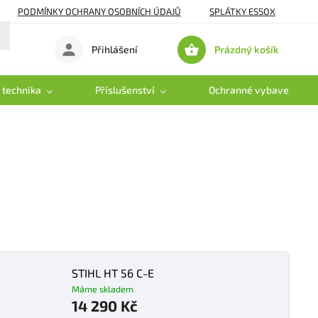
PODMÍNKY OCHRANY OSOBNÍCH ÚDAJŮ
SPLÁTKY ESSOX
Prázdný košík
Přihlášení
Nákupní
košík
 technika
Příslušenství
Ochranné vybavení
STIHL HT 56 C-E
Máme skladem
14 290 Kč