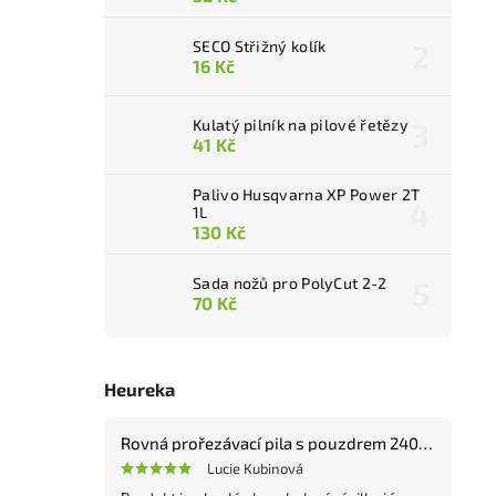
SECO Střižný kolík
16 Kč
Kulatý pilník na pilové řetězy
41 Kč
Palivo Husqvarna XP Power 2T
1L
130 Kč
Sada nožů pro PolyCut 2-2
70 Kč
Heureka
Rovná prořezávací pila s pouzdrem 240 mm
Lucie Kubinová