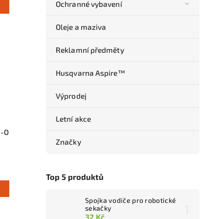
Ochranné vybavení
Oleje a maziva
Reklamní předměty
Husqvarna Aspire™
Výprodej
Letní akce
C-O
Značky
Top 5 produktů
Spojka vodiče pro robotické
sekačky
32 Kč