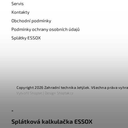
Servis
Kontakty
Obchodní podmínky
Podmínky ochrany osobních údajů
Splátky ESSOX
Copyright 2026
Zahradní technika Jetýlek
. Všechna práva vyhr
Vytvořil
Shoptet
| Design
Shoptak.cz
×
Splátková kalkulačka ESSOX