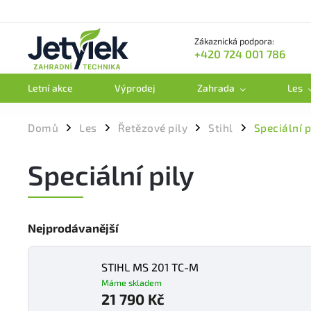
Zákaznická podpora:
+420 724 001 786
Letní akce
Výprodej
Zahrada
Les
Domů
Les
Řetězové pily
Stihl
Speciální p
/
/
/
/
Speciální pily
Nejprodávanější
STIHL MS 201 TC-M
Máme skladem
21 790 Kč