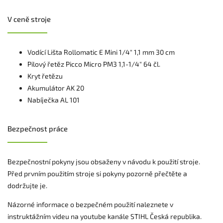
V ceně stroje
Vodící Lišta Rollomatic E Mini 1/4" 1,1 mm 30 cm
Pilový řetěz Picco Micro PM3 1,1-1/4" 64 čl.
Kryt řetězu
Akumulátor AK 20
Nabíječka AL 101
Bezpečnost práce
Bezpečnostní pokyny jsou obsaženy v návodu k použití stroje.
Před prvním použitím stroje si pokyny pozorně přečtěte a
dodržujte je.
Názorné informace o bezpečném použití naleznete v
instruktážním videu na youtube kanále STIHL Česká republika.