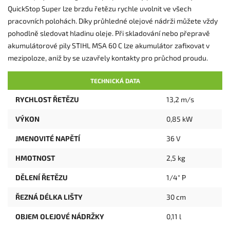
QuickStop Super lze brzdu řetězu rychle uvolnit ve všech
pracovních polohách. Díky průhledné olejové nádrži můžete vždy
pohodlně sledovat hladinu oleje. Při skladování nebo přepravě
akumulátorové pily STIHL MSA 60 C lze akumulátor zafixovat v
mezipoloze, aniž by se uzavřely kontakty pro průchod proudu.
TECHNICKÁ DATA
RYCHLOST ŘETĚZU
13,2 m/s
VÝKON
0,85 kW
JMENOVITÉ NAPĚTÍ
36 V
HMOTNOST
2,5 kg
DĚLENÍ ŘETĚZU
1/4" P
ŘEZNÁ DÉLKA LIŠTY
30 cm
OBJEM OLEJOVÉ NÁDRŽKY
0,11 l