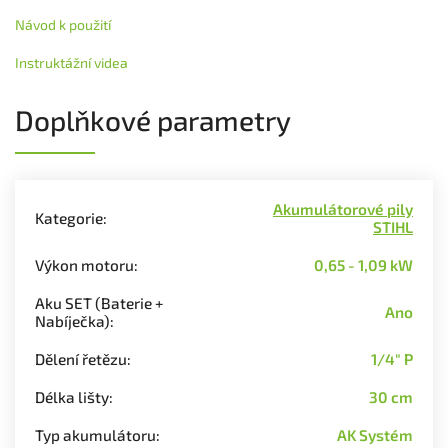
Návod k použití
Instruktážní videa
Doplňkové parametry
Akumulátorové pily
Kategorie
:
STIHL
Výkon motoru
:
0,65 - 1,09 kW
Aku SET (Baterie +
Ano
Nabíječka)
:
Dělení řetězu
:
1/4" P
Délka lišty
:
30 cm
Typ akumulátoru
:
AK Systém