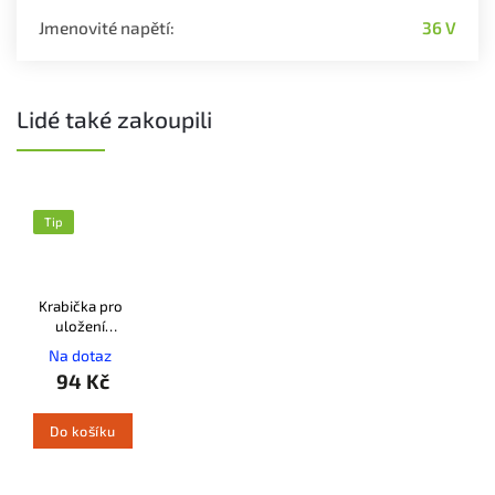
Jmenovité napětí
:
36 V
Lidé také zakoupili
Tip
Krabička pro
uložení
pilových
Na dotaz
řetězů STIHL
94 Kč
Do košíku