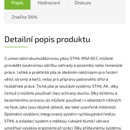
Popis
Hodnocení
Diskuze
Značka
Stihl
Detailní popis produktu
S univerzální akumulátorovou pilou STIHL MSA 60 C můžete
provádět soukromou údržbu zahrady a pozemků nebo řemeslné
práce. Lehká a praktická pila je ideálním nástrojem pro řezání
větví, stromů a keřů, nebo pro přípravu palivového dříví a
řezbářské práce. Tichá pila je součástí systému STIHL AK , díky
čemuž ji můžete používat i bez ochrany sluchu. Díky tichému a
bezemisnímu provozu jej můžete používat i v oblastech citlivých
na hluk, jako jsou obytné oblasti, ale také uzavřené místnosti.
Optimální vyvážení, integrovaný systém rychloupínání řetězu
STIHL a ovládací systém s měkkou rukojetí tlumící vibrace
umožňují vysokou ergonomii při práci. Díky přídavnému systému