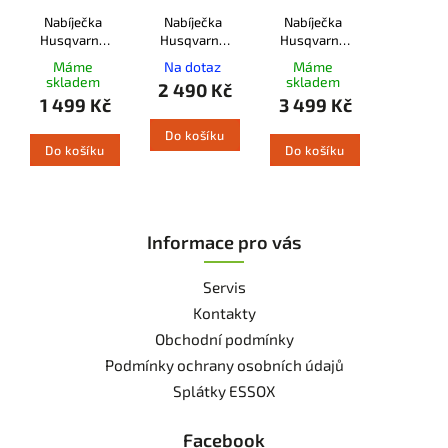
Nabíječka
Nabíječka
Nabíječka
Husqvarna
Husqvarna
Husqvarna
40-C80
QC250
QC330
Máme
Na dotaz
Máme
skladem
skladem
2 490 Kč
1 499 Kč
3 499 Kč
Do košíku
Do košíku
Do košíku
Informace pro vás
Servis
Kontakty
Obchodní podmínky
Podmínky ochrany osobních údajů
Splátky ESSOX
Facebook