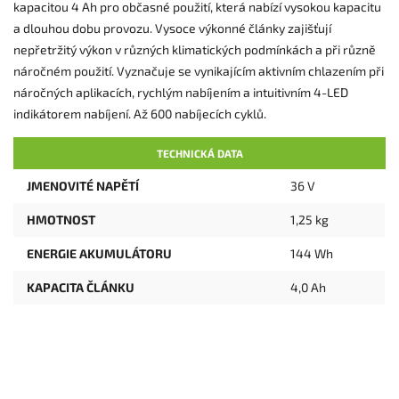
kapacitou 4 Ah pro občasné použití, která nabízí vysokou kapacitu
a dlouhou dobu provozu. Vysoce výkonné články zajišťují
nepřetržitý výkon v různých klimatických podmínkách a při různě
náročném použití. Vyznačuje se vynikajícím aktivním chlazením při
náročných aplikacích, rychlým nabíjením a intuitivním 4-LED
indikátorem nabíjení. Až 600 nabíjecích cyklů.
TECHNICKÁ DATA
JMENOVITÉ NAPĚTÍ
36 V
HMOTNOST
1,25 kg
ENERGIE AKUMULÁTORU
144 Wh
KAPACITA ČLÁNKU
4,0 Ah