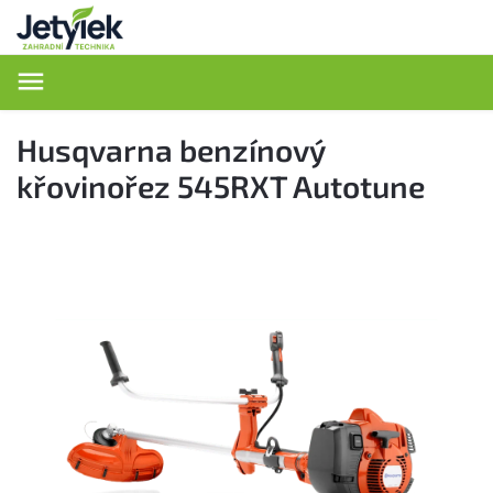
Hledat
Husqvarna benzínový
křovinořez 545RXT Autotune