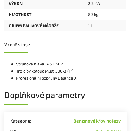
VÝKON
2,2 kW
HMOTNOST
8,7 kg
OBJEM PALIVOVÉ NÁDRŽE
1 l
V ceně stroje
Strunová hlava T45X M12
Trojcípý kotouč Multi 300-3 (1")
Profesionální popruhy Balance X
Doplňkové parametry
Kategorie
:
Benzínové křovinořezy