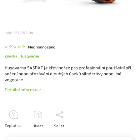
Kód:
9671767-04
Neohodnoceno
Značka:
Husqvarna
Husqvarna 545RXT je křovinořez pro profesionální používání při
sečení nebo ořezávání dlouhých úseků silné trávy nebo jiné
vegetace.
Detailní informace
Zeptat se
Hlídat
Sdílet