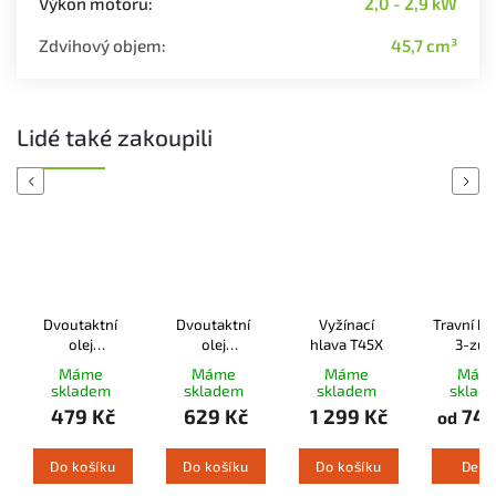
Výkon motoru
:
2,0 - 2,9 kW
Zdvihový objem
:
45,7 cm³
Lidé také zakoupili
Previous
Next
Dvoutaktní
Dvoutaktní
Vyžínací
Travní k
olej
olej
hlava T45X
3-zub
Husqvarna
Husqvarna
300m
Máme
Máme
Máme
Mám
LS+ 2T 1l
XP® Synthetic
skladem
skladem
skladem
sklad
2T 1l
479 Kč
629 Kč
1 299 Kč
749
od
Do košíku
Do košíku
Do košíku
Detai