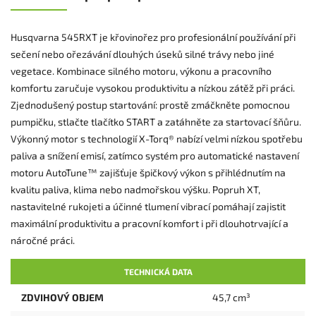
Husqvarna 545RXT je křovinořez pro profesionální používání při
sečení nebo ořezávání dlouhých úseků silné trávy nebo jiné
vegetace. Kombinace silného motoru, výkonu a pracovního
komfortu zaručuje vysokou produktivitu a nízkou zátěž při práci.
Zjednodušený postup startování: prostě zmáčkněte pomocnou
pumpičku, stlačte tlačítko START a zatáhněte za startovací šňůru.
Výkonný motor s technologií X-Torq® nabízí velmi nízkou spotřebu
paliva a snížení emisí, zatímco systém pro automatické nastavení
motoru AutoTune™ zajišťuje špičkový výkon s přihlédnutím na
kvalitu paliva, klima nebo nadmořskou výšku. Popruh XT,
nastavitelné rukojeti a účinné tlumení vibrací pomáhají zajistit
maximální produktivitu a pracovní komfort i při dlouhotrvající a
náročné práci.
TECHNICKÁ DATA
ZDVIHOVÝ OBJEM
45,7 cm³