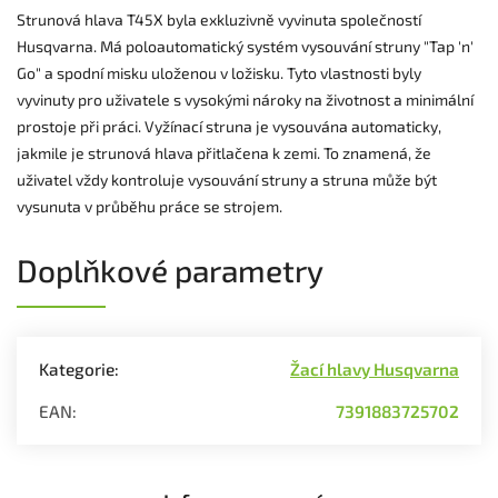
Strunová hlava T45X byla exkluzivně vyvinuta společností
Husqvarna. Má poloautomatický systém vysouvání struny "Tap 'n'
Go" a spodní misku uloženou v ložisku. Tyto vlastnosti byly
vyvinuty pro uživatele s vysokými nároky na životnost a minimální
prostoje při práci. Vyžínací struna je vysouvána automaticky,
jakmile je strunová hlava přitlačena k zemi. To znamená, že
uživatel vždy kontroluje vysouvání struny a struna může být
vysunuta v průběhu práce se strojem.
Doplňkové parametry
Kategorie
:
Žací hlavy Husqvarna
EAN
:
7391883725702