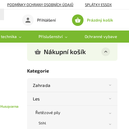
PODMÍNKY OCHRANY OSOBNÍCH ÚDAJŮ
SPLÁTKY ESSOX
Prázdný košík
Přihlášení
Nákupní
košík
 technika
Příslušenství
Ochranné vybavení
Nákupní košík
Kategorie
Zahrada
Les
:
Husqvarna
Řetězové pily
Stihl