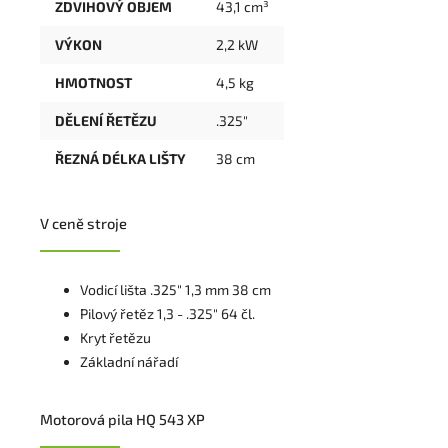
ZDVIHOVÝ OBJEM
43,1 cm³
VÝKON
2,2 kW
HMOTNOST
4,5 kg
DĚLENÍ ŘETĚZU
.325"
ŘEZNÁ DÉLKA LIŠTY
38 cm
V ceně stroje
Vodicí lišta .325" 1,3 mm 38 cm
Pilový řetěz 1,3 - .325" 64 čl.
Kryt řetězu
Základní nářadí
Motorová pila HQ 543 XP