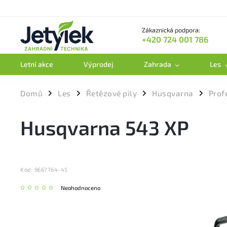
Zákaznická podpora:
+420 724 001 786
Letní akce
Výprodej
Zahrada
Les
Domů
Les
Řetězové pily
Husqvarna
Prof
/
/
/
/
Husqvarna 543 XP
Kód:
9667764-45
Neohodnoceno