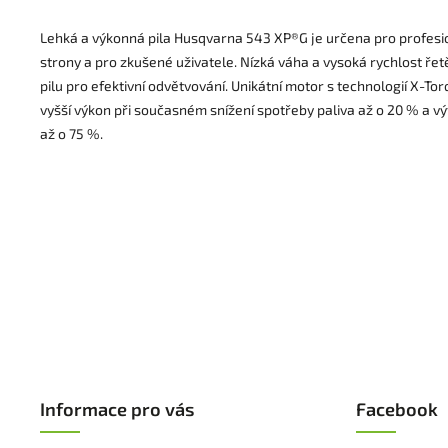
Lehká a výkonná pila Husqvarna 543 XP®G je určena pro profesio
strony a pro zkušené uživatele. Nízká váha a vysoká rychlost řet
pilu pro efektivní odvětvování. Unikátní motor s technologií X-To
vyšší výkon při současném snížení spotřeby paliva až o 20 % a v
až o 75 %.
Informace pro vás
Facebook