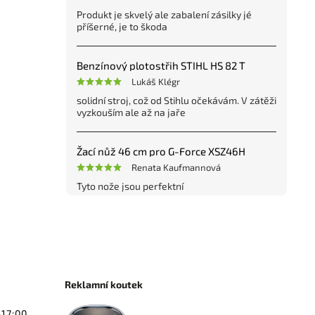
Produkt je skvelý ale zabalení zásilky jé
příšerné, je to škoda
Benzínový plotostřih STIHL HS 82 T
Lukáš Klégr
solidní stroj, což od Stihlu očekávám. V zátěži
vyzkouším ale až na jaře
Žací nůž 46 cm pro G-Force XSZ46H
Renata Kaufmannová
Tyto nože jsou perfektní
Reklamní koutek
-17:00