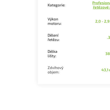
Profesion
Kategorie
:
řetězové 
Výkon
2,0 - 2,
motoru
:
Dělení
.
řetězu
:
Délka
38
lišty
:
Zdvihový
43,1
objem
: