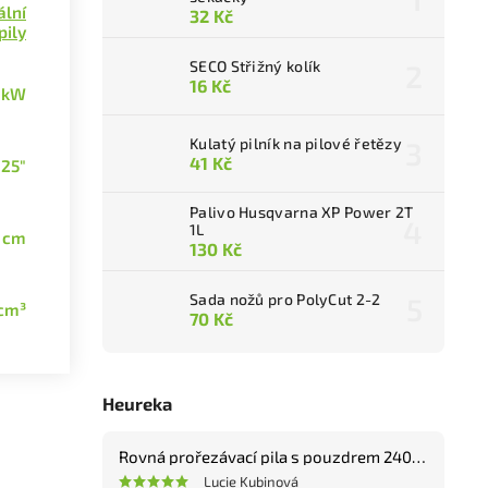
ální
32 Kč
pily
SECO Střižný kolík
16 Kč
9 kW
Kulatý pilník na pilové řetězy
41 Kč
325"
Palivo Husqvarna XP Power 2T
1L
 cm
130 Kč
Sada nožů pro PolyCut 2-2
 cm³
70 Kč
Heureka
Rovná prořezávací pila s pouzdrem 240 mm
Lucie Kubinová