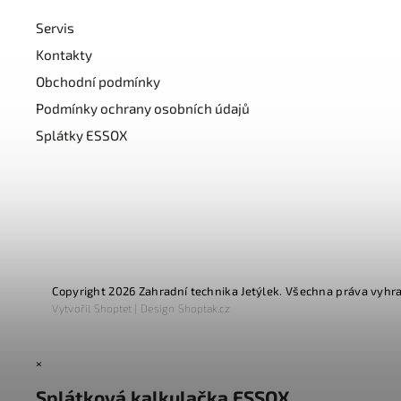
Servis
Kontakty
Obchodní podmínky
Podmínky ochrany osobních údajů
Splátky ESSOX
Copyright 2026
Zahradní technika Jetýlek
. Všechna práva vyhr
Vytvořil
Shoptet
| Design
Shoptak.cz
×
Splátková kalkulačka ESSOX