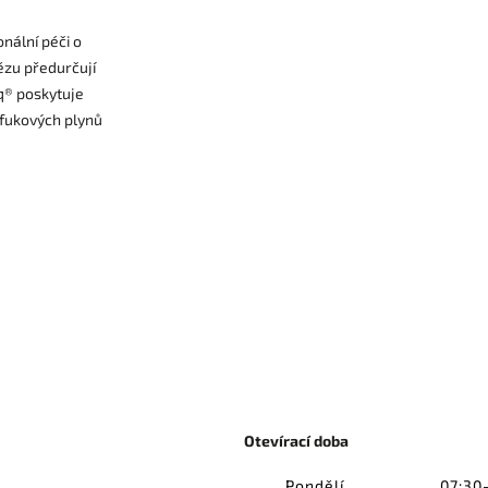
nální péči o
ězu předurčují
rq® poskytuje
ýfukových plynů
Otevírací doba
Pondělí
07:30