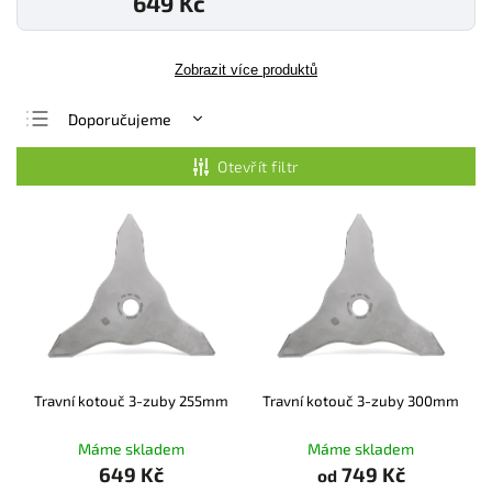
649 Kč
Zobrazit více produktů
Doporučujeme
Nejlevnější
Otevřít filtr
Nejdražší
Nejprodávanější
Abecedně
Travní kotouč 3-zuby 255mm
Travní kotouč 3-zuby 300mm
Máme skladem
Máme skladem
649 Kč
749 Kč
od