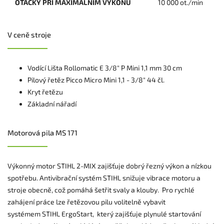
OTÁČKY PŘI MAXIMÁLNÍM VÝKONU
10 000 ot./min
V ceně stroje
Vodící Lišta Rollomatic E 3/8" P Mini 1,1 mm 30 cm
Pilový řetěz Picco Micro Mini 1,1 - 3/8" 44 čl.
Kryt řetězu
Základní nářadí
Motorová pila MS 171
Výkonný motor STIHL 2-MIX zajišťuje dobrý řezný výkon a nízkou
spotřebu. Antivibrační systém STIHL snižuje vibrace motoru a
stroje obecně, což pomáhá šetřit svaly a klouby. Pro rychlé
zahájení práce lze řetězovou pilu volitelně vybavit
systémem STIHL ErgoStart, který zajišťuje plynulé startování