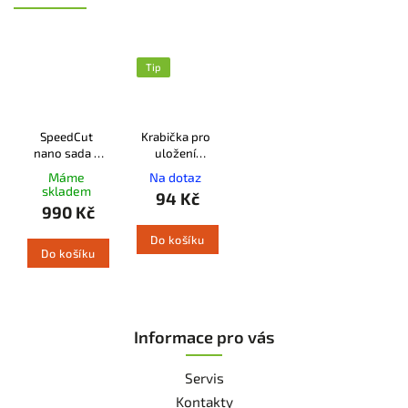
Tip
SpeedCut
Krabička pro
nano sada -
uložení
Lišta+řetěz+řetězka
pilových
Máme
Na dotaz
1.1 .325" 59 čl.
řetězů STIHL
skladem
94 Kč
990 Kč
Do košíku
Do košíku
Informace pro vás
Servis
Kontakty