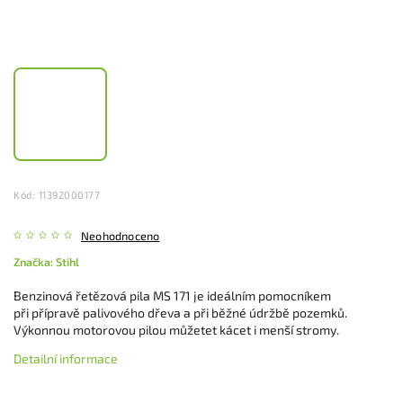
Kód:
11392000177
Neohodnoceno
Značka:
Stihl
Benzinová řetězová pila MS 171 je ideálním pomocníkem
při přípravě palivového dřeva a při běžné údržbě pozemků.
Výkonnou motorovou pilou můžetet kácet i menší stromy.
Detailní informace