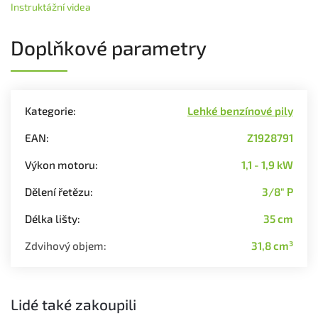
Instruktážní videa
Doplňkové parametry
Kategorie
:
Lehké benzínové pily
EAN
:
Z1928791
Výkon motoru
:
1,1 - 1,9 kW
Dělení řetězu
:
3/8" P
Délka lišty
:
35 cm
Zdvihový objem
:
31,8 cm³
Lidé také zakoupili