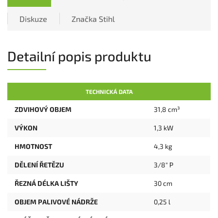
Diskuze
Značka
Stihl
Detailní popis produktu
TECHNICKÁ DATA
ZDVIHOVÝ OBJEM
31,8 cm³
VÝKON
1,3 kW
HMOTNOST
4,3 kg
DĚLENÍ ŘETĚZU
3/8" P
ŘEZNÁ DÉLKA LIŠTY
30 cm
OBJEM PALIVOVÉ NÁDRŽE
0,25 l