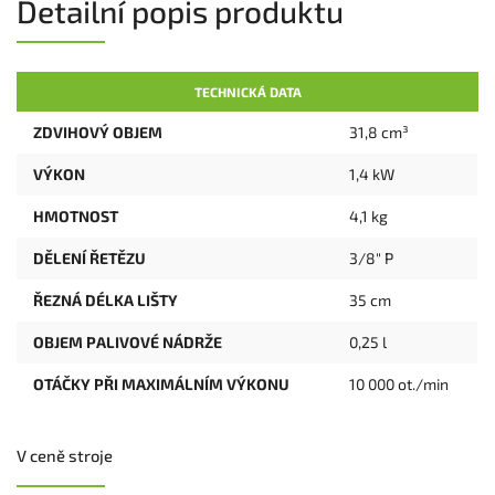
Detailní popis produktu
TECHNICKÁ DATA
ZDVIHOVÝ OBJEM
31,8 cm³
VÝKON
1,4 kW
HMOTNOST
4,1 kg
DĚLENÍ ŘETĚZU
3/8" P
ŘEZNÁ DÉLKA LIŠTY
35 cm
OBJEM PALIVOVÉ NÁDRŽE
0,25 l
OTÁČKY PŘI MAXIMÁLNÍM VÝKONU
10 000 ot./min
V ceně stroje