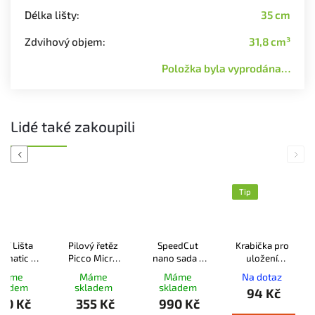
Délka lišty
:
35 cm
Zdvihový objem
:
31,8 cm³
Položka byla vyprodána…
Lidé také zakoupili
Previous
Next
Tip
ící Lišta
Pilový řetěz
SpeedCut
Krabička pro
omatic E
Picco Micro
nano sada -
uložení
P Mini, 1,1
Mini 1,1 - 3/8"
Lišta+řetěz+řetězka
pilových
Máme
Máme
Máme
Na dotaz
 35 cm
50 čl
1.1 .325" 59 čl.
řetězů STIHL
kladem
skladem
skladem
94 Kč
30 Kč
355 Kč
990 Kč