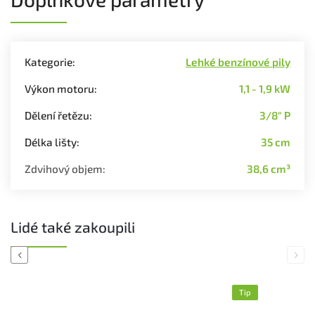
Kategorie
:
Lehké benzínové pily
Výkon motoru
:
1,1 - 1,9 kW
Dělení řetězu
:
3/8" P
Délka lišty
:
35 cm
Zdvihový objem
:
38,6 cm³
Lidé také zakoupili
Previous
Next
Tip