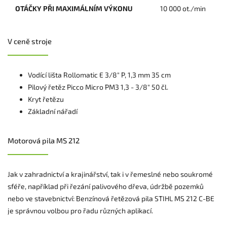
OTÁČKY PŘI MAXIMÁLNÍM VÝKONU
10 000 ot./min
V ceně stroje
Vodící lišta Rollomatic E 3/8" P, 1,3 mm 35 cm
Pilový řetěz Picco Micro PM3 1,3 - 3/8" 50 čl.
Kryt řetězu
Základní nářadí
Motorová pila MS 212
Jak v zahradnictví a krajinářství, tak i v řemeslné nebo soukromé
sféře, například při řezání palivového dřeva, údržbě pozemků
nebo ve stavebnictví: Benzínová řetězová pila STIHL MS 212 C-BE
je správnou volbou pro řadu různých aplikací.