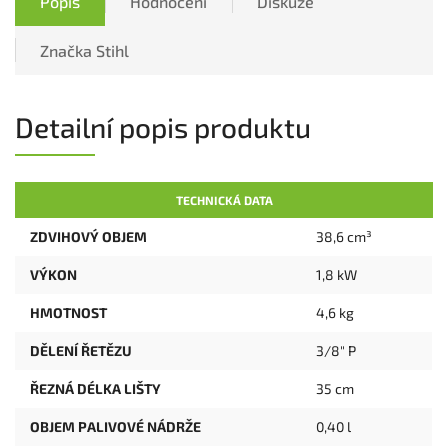
Popis
Hodnocení
Diskuze
Značka
Stihl
Detailní popis produktu
TECHNICKÁ DATA
ZDVIHOVÝ OBJEM
38,6 cm³
VÝKON
1,8 kW
HMOTNOST
4,6 kg
DĚLENÍ ŘETĚZU
3/8" P
ŘEZNÁ DÉLKA LIŠTY
35 cm
OBJEM PALIVOVÉ NÁDRŽE
0,40 l