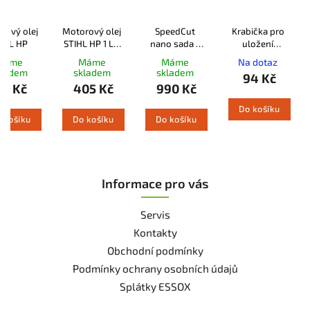
rový olej
Motorový olej
SpeedCut
Krabička pro
IHL HP
STIHL HP 1 L s
nano sada -
uložení
odměrkou
Lišta+řetěz+řetězka
pilových
Máme
Máme
Máme
Na dotaz
1.1 .325" 59 čl.
řetězů STIHL
kladem
skladem
skladem
94 Kč
62 Kč
405 Kč
990 Kč
Do košíku
 košíku
Do košíku
Do košíku
Informace pro vás
Servis
Kontakty
Obchodní podmínky
Podmínky ochrany osobních údajů
Splátky ESSOX