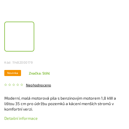
Kód:
11482000179
Značka:
Stihl
Novinka
Neohodnoceno
Moderní, malá motorová pila s benzinovým motorem 1,8 kW a
lištou 35 cm pro údržbu pozemků a kácení menších stromů v
komfortní verzi.
Detailní informace