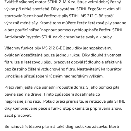
Zvláště výkonný motor STIHL 2-MIX zajišťuje velmi dobrý řezný
výkon při nízké spotřebě. Díky systému STIHL ErgoStart vám při
startování benzínové řetězové pily STIHL MS 212 C-BE stačí
výrazně méně síly. Kromě toho můžete řetěz řetězové pily snadno
a bez použití nářadí napnout pomocí rychloupínače řetězu STIHL.
Antivibrační systém STIHL navíc chrání vaše svaly a klouby.
Všechny funkce pily MS 212 C-BE jsou díky jednopákovému
ovládání dosažitelné pouze jednou rukou. Díky dlouhé životnosti
filtru lze s řetězovou pilou pracovat obzvlášť dlouho a efektivně
bez častého čištění vzduchového filtru. Nastavitelný karburátor
umožňuje přizpůsobení různým nadmořským výškám.
Práci vám ještě více usnadní robustní doraz. S jeho pomocí pila
pevně sedí na dřevě. Tímto způsobem dosáhnete co
nejpřesnějšího řezu. Pokud práci přerušíte, je řetězová pila STIHL
díky kombinované páce s funkcí stop okamžitě připravena znovu
začít pracovat.
Benzínová řetězová pila má také diagnostickou zásuvku, která