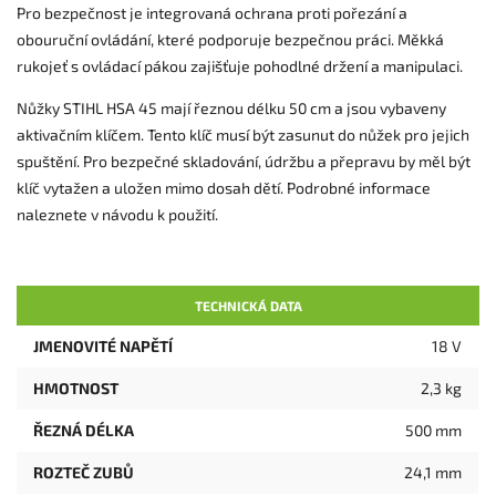
Pro bezpečnost je integrovaná ochrana proti pořezání a
obouruční ovládání, které podporuje bezpečnou práci. Měkká
rukojeť s ovládací pákou zajišťuje pohodlné držení a manipulaci.
Nůžky STIHL HSA 45 mají řeznou délku 50 cm a jsou vybaveny
aktivačním klíčem. Tento klíč musí být zasunut do nůžek pro jejich
spuštění. Pro bezpečné skladování, údržbu a přepravu by měl být
klíč vytažen a uložen mimo dosah dětí. Podrobné informace
naleznete v návodu k použití.
TECHNICKÁ DATA
JMENOVITÉ NAPĚTÍ
18 V
HMOTNOST
2,3 kg
ŘEZNÁ DÉLKA
500 mm
ROZTEČ ZUBŮ
24,1 mm