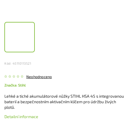
Kód:
45110113521
Neohodnoceno
Značka:
Stihl
Lehké a tiché akumulátorové nůžky STIHL HSA 45 s integrovanou
baterií a bezpečnostním aktivačním klíčem pro údržbu živých
plotů.
Detailní informace