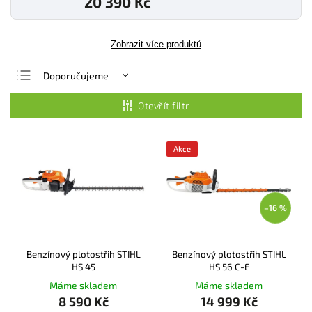
20 390 Kč
Zobrazit více produktů
Doporučujeme
Nejlevnější
Otevřít filtr
Nejdražší
Nejprodávanější
Akce
Abecedně
–16 %
Benzínový plotostřih STIHL
Benzínový plotostřih STIHL
HS 45
HS 56 C-E
Máme skladem
Máme skladem
8 590 Kč
14 999 Kč