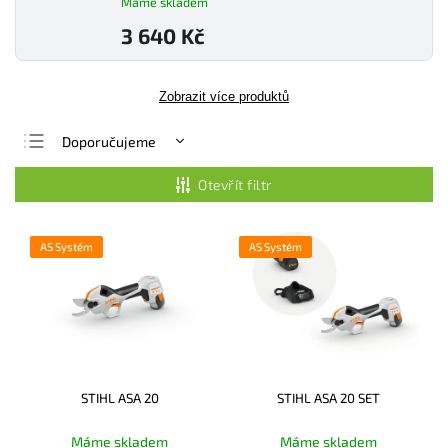
Máme skladem
3 640 Kč
Zobrazit více produktů
Doporučujeme
Nejlevnější
Otevřít filtr
Nejdražší
Nejprodávanější
AS Systém
AS Systém
Abecedně
STIHL ASA 20
STIHL ASA 20 SET
Máme skladem
Máme skladem