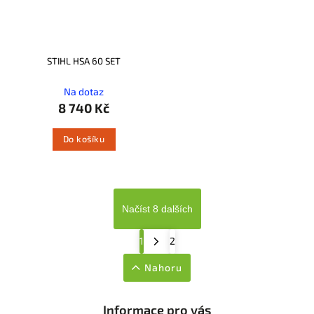
STIHL HSA 60 SET
Na dotaz
8 740 Kč
Do košíku
Načíst 8 dalších
1
2
Nahoru
Informace pro vás