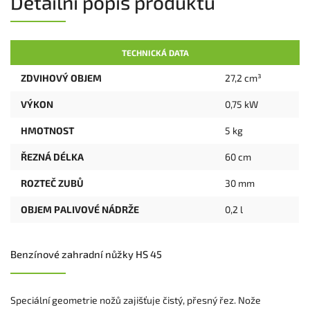
Detailní popis produktu
TECHNICKÁ DATA
ZDVIHOVÝ OBJEM
27,2 cm³
VÝKON
0,75 kW
HMOTNOST
5 kg
ŘEZNÁ DÉLKA
60 cm
ROZTEČ ZUBŮ
30 mm
OBJEM PALIVOVÉ NÁDRŽE
0,2 l
Benzínové zahradní nůžky HS 45
Speciální geometrie nožů zajišťuje čistý, přesný řez. Nože