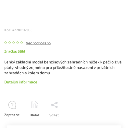
Kód:
42280112938
Neohodnoceno
Značka:
Stihl
Lehký základní model benzinových zahradních nůžek k péči o živé
ploty, vhodný zejména pro příležitostné nasazení v privátních
zahradách a kolem domu.
Detailní informace
Zeptat se
Hlídat
Sdílet